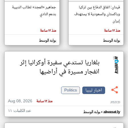
فيدان: اتفاق الدفاع بين تركيا
جماهير «المجد» تطالب الدبيبة
وباكستان والسعودية لا يستهدف
بدعم النادي
klyoum.com
تغيير الدولة
إيران
تعبر
مصادر الأخبار من ليبيا
المقالات
منذ ١٢ ساعة
منذ ١٢ ساعة
الموجوده
اخبار ليبيا على مدار الساعة
هنا عن
وجهة
بوابة الوسط
بوابة الوسط
نظر
أهم اخبار ليبيا العاجلة والمباشرة
كاتبيها.
بلغاريا تستدعي سفيرة أوكرانيا إثر
انفجار مسيرة في أراضيها
اخبار ليبيا
Politics
Aug 08, 2026
منذ ١٢ ساعة
JI52CD
عدد الكلمات: ١١
•
alwasat.ly
بوابة الوسط