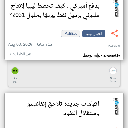
بدفع أميركي.. كيف تخطط ليبيا لإنتاج
مليوني برميل نفط يوميًا بحلول 2031؟
اخبار ليبيا
Politics
Aug 08, 2026
منذ ١٢ ساعة
HZ92DW
عدد الكلمات: ١٤
•
alwasat.ly
بوابة الوسط
منذ ١٢
منذ
ساعة
يوم
اتهامات جديدة تلاحق إنفانتينو
باستغلال النفوذ