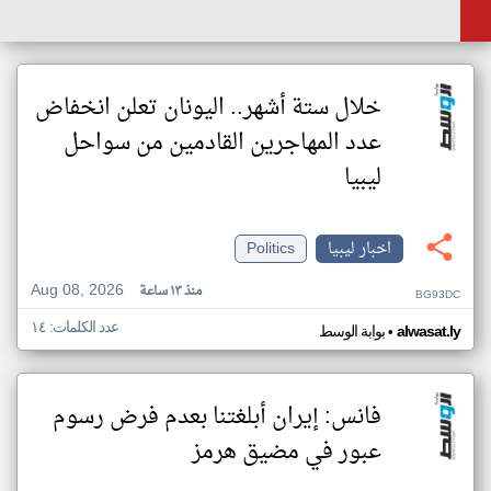
خلال ستة أشهر.. اليونان تعلن انخفاض
عدد المهاجرين القادمين من سواحل
ليبيا
اخبار ليبيا
Politics
Aug 08, 2026
منذ ١٣ ساعة
BG93DC
عدد الكلمات: ١٤
•
alwasat.ly
بوابة الوسط
فانس: إيران أبلغتنا بعدم فرض رسوم
عبور في مضيق هرمز