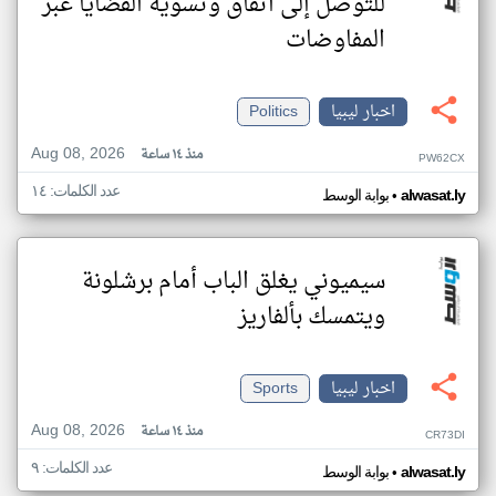
للتوصل إلى اتفاق وتسوية القضايا عبر
المفاوضات
اخبار ليبيا
Politics
Aug 08, 2026
منذ ١٤ ساعة
PW62CX
عدد الكلمات: ١٤
•
alwasat.ly
بوابة الوسط
سيميوني يغلق الباب أمام برشلونة
ويتمسك بألفاريز
اخبار ليبيا
Sports
Aug 08, 2026
منذ ١٤ ساعة
CR73DI
عدد الكلمات: ٩
•
alwasat.ly
بوابة الوسط