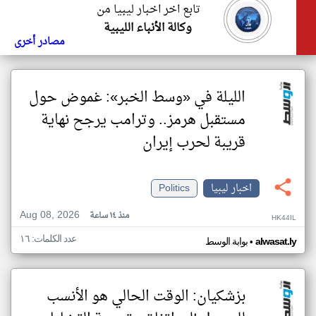
تابع اخر اخبار ليبيا من
وكالة الأنباء الليبية
مصادر أخرى
الليلة في «وسط الخبر»: غموض حول
مستقبل هرمز.. وترامب يرجح نهاية
قريبة لحرب إيران
اخبار ليبيا
Politics
Aug 08, 2026
منذ ١٤ ساعة
HK44IL
عدد الكلمات: ١٦
•
alwasat.ly
بوابة الوسط
بزشكيان: الوقت الحالي هو الأنسب