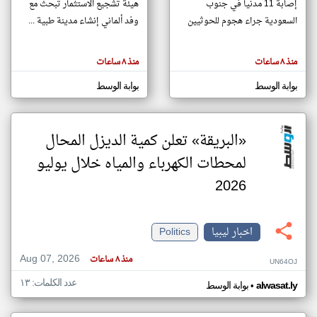
إصابة 11 مدنيا في جنوب
هيئة تشجيع الاستثمار تبحث مع
السعودية جراء هجوم للحوثيين
وفد ألماني إنشاء مدينة طبية ...
klyoum.com
تغيير الدولة
منذ ٨ ساعات
منذ ٨ ساعات
تعبر
مصادر الأخبار من ليبيا
المقالات
الموجوده
بوابة الوسط
بوابة الوسط
اخبار ليبيا على مدار الساعة
هنا عن
وجهة
نظر
أهم اخبار ليبيا العاجلة والمباشرة
كاتبيها.
«البريقة» تعلن كمية الديزل المحال
لمحطات الكهرباء والمياه خلال يوليو
2026
اخبار ليبيا
Politics
Aug 07, 2026
منذ ٨ ساعات
UN64OJ
عدد الكلمات: ١٣
•
alwasat.ly
بوابة الوسط