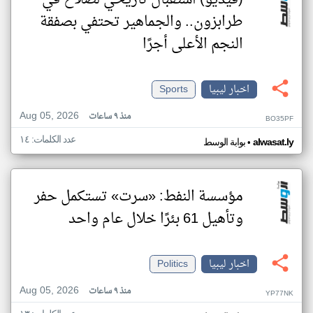
(فيديو) استقبال تاريخي لصلاح في
طرابزون.. والجماهير تحتفي بصفقة
النجم الأعلى أجرًا
اخبار ليبيا
Sports
Aug 05, 2026
منذ ٩ ساعات
BO35PF
عدد الكلمات: ١٤
•
alwasat.ly
بوابة الوسط
مؤسسة النفط: «سرت» تستكمل حفر
وتأهيل 61 بئرًا خلال عام واحد
اخبار ليبيا
Politics
Aug 05, 2026
منذ ٩ ساعات
YP77NK