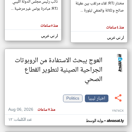
نائب رئيس مجلس الدولة الليبي
مختار لـRT: لقاء مرتقب بين عقيلة
لـRT: مبادرة بولس غير مرضية ...
صالح وتكالة والمنفي لبلورة ...
klyoum.com
تغيير الدولة
منذ ٥ ساعات
تعبر
منذ ٤ ساعات
مصادر الأخبار من ليبيا
المقالات
الموجوده
ار تي عربي
اخبار ليبيا على مدار الساعة
هنا عن
ار تي عربي
وجهة
نظر
أهم اخبار ليبيا العاجلة والمباشرة
كاتبيها.
العوج يبحث الاستفادة من الروبوتات
الجراحية الصينية لتطوير القطاع
الصحي
اخبار ليبيا
Politics
Aug 06, 2026
منذ ٧ ساعات
YN74CX
عدد الكلمات: ١٢
•
alwasat.ly
بوابة الوسط