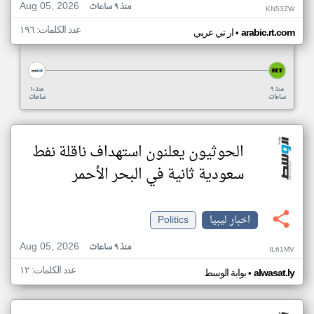
Aug 05, 2026
منذ ٩ ساعات
KN53ZW
عدد الكلمات: ١٩٦
•
arabic.rt.com
ار تي عربي
منذ ٩
منذ ١٠
ساعات
ساعات
الحوثيون يعلنون استهداف ناقلة نفط
سعودية ثانية في البحر الأحمر
اخبار ليبيا
Politics
Aug 05, 2026
منذ ٩ ساعات
IL61MV
عدد الكلمات: ١٢
•
alwasat.ly
بوابة الوسط