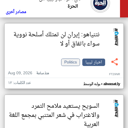
الحرة
مصادر أخرى
نتنياهو: إيران لن تمتلك أسلحة نووية
سواء باتفاق أو لا
اخبار ليبيا
Politics
Aug 09, 2026
منذ ساعة
FT29NR
عدد الكلمات: ١٢
•
alwasat.ly
بوابة الوسط
السويح يستعيد ملامح التمرد
والاغتراب في شعر المتنبي بمجمع اللغة
العربية