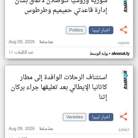
سورية وروسيا تتوصلان لاتفاق بشأن
إدارة قاعدتي حميميم وطرطوس
اخبار ليبيا
Politics
Aug 09, 2026
منذ ساعة
VQ84ID
عدد الكلمات: ١١
•
alwasat.ly
بوابة الوسط
استئناف الرحلات الوافدة إلى مطار
كاتانيا الإيطالي بعد تعليقها جراء بركان
إتنا
اخبار ليبيا
Varieties
Aug 09, 2026
منذ ساعة
SJ59LT