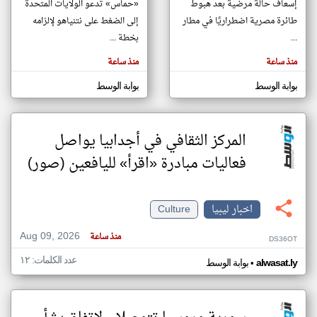
إسعاف حالة مرضية بعد هبوط
«حماس» تدعو الولايات المتحدة
طائرة مصرية اضطراريًا في مطار
إلى الضغط على نتنياهو لإلزامه
...
بخطة ...
klyoum.com
تغيير الدولة
منذ ساعة
منذ ساعة
تعبر
مصادر الأخبار من ليبيا
المقالات
الموجوده
بوابة الوسط
بوابة الوسط
اخبار ليبيا على مدار الساعة
هنا عن
وجهة
نظر
أهم اخبار ليبيا العاجلة والمباشرة
كاتبيها.
المركز الثقافي في أجدابيا يواصل
فعاليات مبادرة «اقرأ» لليافعين (صور)
اخبار ليبيا
Culture
Aug 09, 2026
منذ ساعة
DS36OT
عدد الكلمات: ١٢
•
alwasat.ly
بوابة الوسط