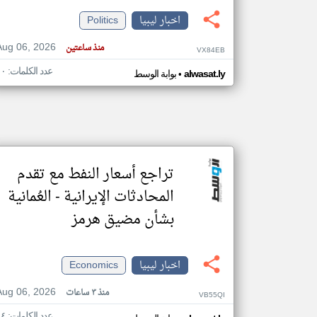
اخبار ليبيا
Politics
Aug 06, 2026
منذ ساعتين
VX84EB
تعبر
عدد الكلمات: ١٠
•
المقالات
alwasat.ly
بوابة الوسط
الموجوده
هنا عن
وجهة
نظر
كاتبيها.
تراجع أسعار النفط مع تقدم
المحادثات الإيرانية - العُمانية
بشأن مضيق هرمز
اخبار ليبيا
Economics
Aug 06, 2026
منذ ٣ ساعات
VB55QI
عدد الكلمات: ١٤