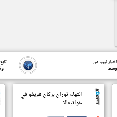
اخبار ليبيا من
تابع 
لوسط
وكا
انتهاء ثوران بركان فويغو في
غواتيمالا