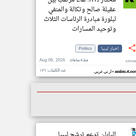
مختار لـRT: لقاء مرتقب بين
عقيلة صالح وتكالة والمنفي
لبلورة مبادرة الرئاسات الثلاث
وتوحيد المسارات
اخبار ليبيا
Politics
Aug 06, 2026
منذ ٨ ساعات
ER03M
عدد الكلمات: ١٧٦
•
arabic.rt.c
ار تي عربي
اليابان تدعم ترشح ليبيا