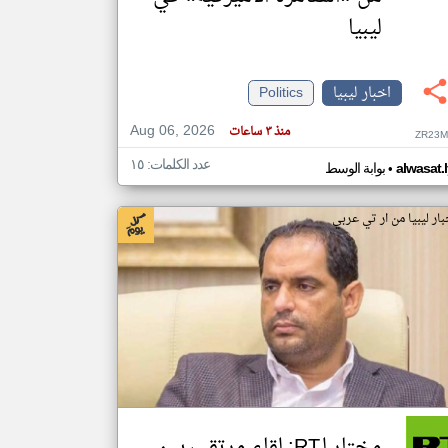
ليبيا
klyoum.com
تغيير الدولة
اخبار ليبيا
Politics
مصادر الأخبار من ليبيا
اخبار ليبيا على مدار الساعة
Aug 06, 2026
منذ ٣ ساعات
ZR23M
أهم اخبار ليبيا العاجلة والمباشرة
عدد الكلمات: ١٥
•
alwasat.
بوابة الوسط
بار ليبيا من ار تي عربي