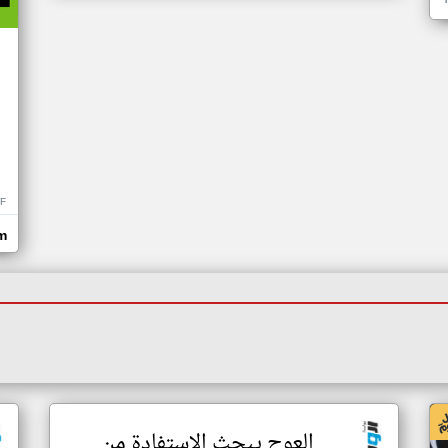
F
om
العوج يبحث الاستفادة من