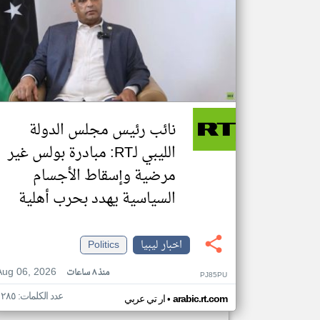
نائب رئيس مجلس الدولة
الليبي لـRT: مبادرة بولس غير
مرضية وإسقاط الأجسام
السياسية يهدد بحرب أهلية
اخبار ليبيا
Politics
Aug 06, 2026
منذ ٨ ساعات
PJ85PU
عدد الكلمات: ١٢٨٥
•
arabic.rt.com
ار تي عربي