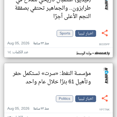
(فيديو) استقبال تاريخي لصلاح في
طرابزون.. والجماهير تحتفي بصفقة
النجم الأعلى أجرًا
اخبار ليبيا
Sports
Aug 05, 2026
منذ ٢٣ ساعة
BO35PF
عدد الكلمات: ١٤
•
alwasat.ly
بوابة الوسط
مؤسسة النفط: «سرت» تستكمل حفر
وتأهيل 61 بئرًا خلال عام واحد
اخبار ليبيا
Politics
Aug 05, 2026
منذ ٢٣ ساعة
YP77NK