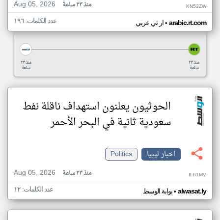
Aug 05, 2026
منذ ٢٣ ساعة
KN53ZW
عدد الكلمات: ١٩٦
•
arabic.rt.com
ار تي عربي
منذ ٢٣
منذ ٢٣
ساعة
ساعة
الحوثيون يعلنون استهداف ناقلة نفط
سعودية ثانية في البحر الأحمر
اخبار ليبيا
Politics
Aug 05, 2026
منذ ٢٣ ساعة
IL61MV
عدد الكلمات: ١٢
•
alwasat.ly
بوابة الوسط