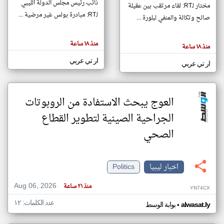
نائب رئيس مجلس الدولة الليبي
مختار لـRT: لقاء مرتقب بين عقيلة
لـRT: مبادرة بولس غير مرضية ...
صالح وتكالة والمنفي لبلورة ...
klyoum.com
تغيير الدولة
منذ ١٨ ساعة
تعبر
منذ ١٨ ساعة
مصادر الأخبار من ليبيا
المقالات
الموجوده
ار تي عربي
اخبار ليبيا على مدار الساعة
هنا عن
ار تي عربي
وجهة
نظر
أهم اخبار ليبيا العاجلة والمباشرة
كاتبيها.
العوج يبحث الاستفادة من الروبوتات
الجراحية الصينية لتطوير القطاع
الصحي
اخبار ليبيا
Politics
Aug 06, 2026
منذ ٢١ ساعة
YN74CX
عدد الكلمات: ١٢
•
alwasat.ly
بوابة الوسط