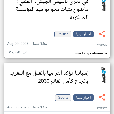
في ذكرى تأسيس الجيش.. المنفي:
ماضون بثبات نحو توحيد المؤسسة
العسكرية
اخبار ليبيا
Politics
Aug 09, 2026
منذ ١٦ ساعة
KW59LL
عدد الكلمات: ١٣
•
alwasat.ly
بوابة الوسط
إسبانيا تؤكد التزامها بالعمل مع المغرب
لإنجاح كأس العالم 2030
اخبار ليبيا
Sports
Aug 09, 2026
منذ ١٦ ساعة
KR15FT