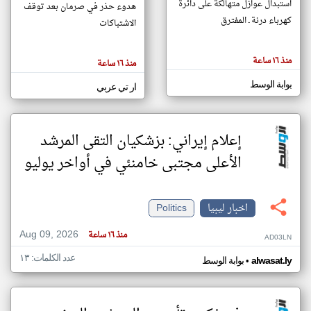
استبدال عوازل متهالكة على دائرة
هدوء حذر في صرمان بعد توقف
كهرباء درنة ـ المفترق
الاشتباكات
klyoum.com
تغيير الدولة
منذ ١٦ ساعة
منذ ١٦ ساعة
تعبر
مصادر الأخبار من ليبيا
المقالات
الموجوده
بوابة الوسط
اخبار ليبيا على مدار الساعة
ار تي عربي
هنا عن
وجهة
نظر
أهم اخبار ليبيا العاجلة والمباشرة
كاتبيها.
إعلام إيراني: بزشكيان التقى المرشد
الأعلى مجتبى خامنئي في أواخر يوليو
اخبار ليبيا
Politics
Aug 09, 2026
منذ ١٦ ساعة
AD03LN
عدد الكلمات: ١٣
•
alwasat.ly
بوابة الوسط