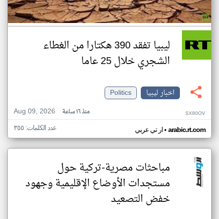
ليبيا تفقد 390 هكتارا من الغطاء
الشجري خلال 25 عاما
اخبار ليبيا
Politics
Aug 09, 2026
منذ ١٦ ساعة
SX80OV
عدد الكلمات: ٣٥٥
•
arabic.rt.com
ار تي عربي
مباحثات مصرية-تركية حول
مستجدات الأوضاع الإقليمية وجهود
خفض التصعيد