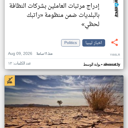
إدراج مرتبات العاملين بشركات النظافة
بالبلديات ضمن منظومة «راتبك
لحظي»
اخبار ليبيا
Politics
Aug 09, 2026
منذ ١٦ ساعة
YI66LR
عدد الكلمات: ١٢
•
alwasat.ly
بوابة الوسط