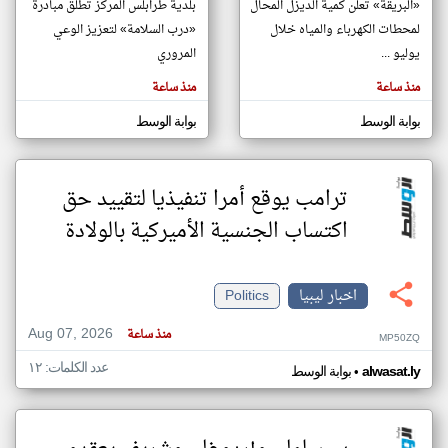
«البريقة» تعلن كمية الديزل المحال
بلدية طرابلس المركز تطلق مبادرة
لمحطات الكهرباء والمياه خلال
«درب السلامة» لتعزيز الوعي
يوليو ...
المروري
klyoum.com
تغيير الدولة
منذ ساعة
منذ ساعة
تعبر
مصادر الأخبار من ليبيا
المقالات
الموجوده
بوابة الوسط
بوابة الوسط
اخبار ليبيا على مدار الساعة
هنا عن
وجهة
نظر
أهم اخبار ليبيا العاجلة والمباشرة
كاتبيها.
ترامب يوقع أمرا تنفيذيا لتقييد حق
اكتساب الجنسية الأميركية بالولادة
اخبار ليبيا
Politics
Aug 07, 2026
منذ ساعة
MP50ZQ
عدد الكلمات: ١٢
•
alwasat.ly
بوابة الوسط