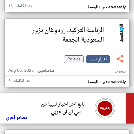
عدد الكلمات: ١٩
•
alwasat.ly
بوابة الوسط
الرئاسة التركية: إردوغان يزور
السعودية الجمعة
اخبار ليبيا
Politics
Aug 06, 2026
منذ ساعتين
JX36UJ
عدد الكلمات: ٨
•
alwasat.ly
بوابة الوسط
تابع اخر اخبار ليبيا من
سي ان ان عربي
مصادر أخرى