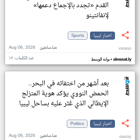
القدم «تجدد بالإجماع دعمها»
لإنفانتينو
اخبار ليبيا
Sports
Aug 06, 2026
منذ ساعتين
YR28GD
عدد الكلمات: ١٢
•
alwasat.ly
بوابة الوسط
بعد أشهر من اختفائه في البحر..
الحمض النووي يؤكد هوية المتزلج
الإيطالي الذي عُثر عليه بساحل ليبيا
اخبار ليبيا
Politics
Aug 06, 2026
منذ ساعتين
GD42IQ