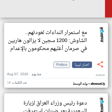
مع استمرار النداءات لعودتهم..
الشاوش: 1200 سجين لا يزالون هاربين
في صرمان أغلبهم محكومون بالإعدام
اخبار ليبيا
Politics
Aug 07, 2026
منذ يوم
AZ30JC
عدد الكلمات: ١٧
•
alwasat.ly
بوابة الوسط
دعوة رئيس وزراء العراق لزيارة
السعودية بعد ضربات استهدفت