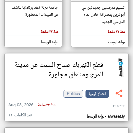
تسليم مدرستين جديدتين في
جامعة درنة تنفذ برنامجًا للكشف
أبوقرين بمصراتة خلال العام
عن المبيدات المحظورة
klyoum.com
تغيير الدولة
الدراسي الجديد
تعبر
مصادر الأخبار من ليبيا
المقالات
منذ ٢٢ ساعة
منذ ٢٣ ساعة
الموجوده
اخبار ليبيا على مدار الساعة
هنا عن
وجهة
بوابة الوسط
بوابة الوسط
نظر
أهم اخبار ليبيا العاجلة والمباشرة
كاتبيها.
قطع الكهرباء صباح السبت عن مدينة
المرج ومناطق مجاورة
اخبار ليبيا
Politics
Aug 08, 2026
منذ ٢٣ ساعة
GU27TT
عدد الكلمات: ١١
•
alwasat.ly
بوابة الوسط