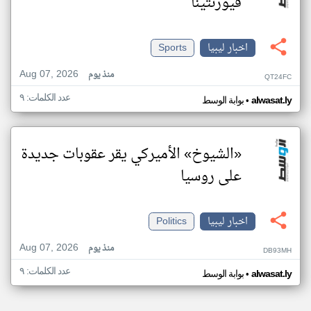
فيورنتينا
اخبار ليبيا
Sports
Aug 07, 2026
منذ يوم
QT24FC
عدد الكلمات: ٩
•
alwasat.ly
بوابة الوسط
«الشيوخ» الأميركي يقر عقوبات جديدة
على روسيا
اخبار ليبيا
Politics
Aug 07, 2026
منذ يوم
DB93MH
عدد الكلمات: ٩
•
alwasat.ly
بوابة الوسط