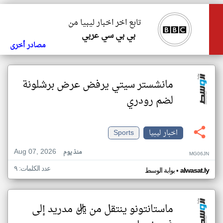
تابع اخر اخبار ليبيا من
بي بي سي عربي
مصادر أخرى
مانشستر سيتي يرفض عرض برشلونة
لضم رودري
اخبار ليبيا
Sports
Aug 07, 2026
منذ يوم
MG06JN
عدد الكلمات: ٩
•
alwasat.ly
بوابة الوسط
ماستانتونو ينتقل من ريال مدريد إلى