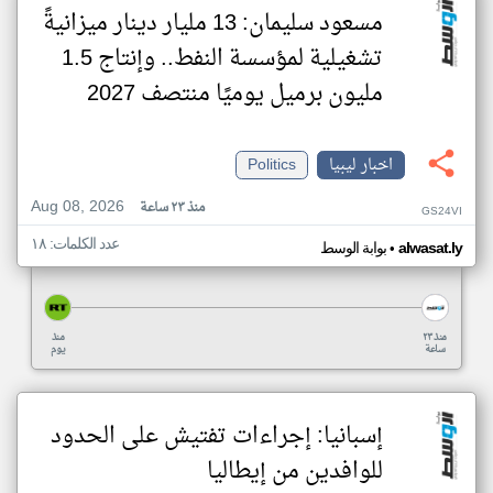
مسعود سليمان: 13 مليار دينار ميزانيةً
تشغيلية لمؤسسة النفط.. وإنتاج 1.5
مليون برميل يوميًا منتصف 2027
اخبار ليبيا
Politics
Aug 08, 2026
منذ ٢٣ ساعة
GS24VI
عدد الكلمات: ١٨
•
alwasat.ly
بوابة الوسط
منذ ٢٣
منذ
ساعة
يوم
إسبانيا: إجراءات تفتيش على الحدود
للوافدين من إيطاليا