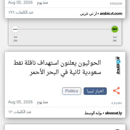
Aug 05, 2026
منذ يوم
KN53ZW
عدد الكلمات: ١٩٦
•
arabic.rt.com
ار تي عربي
منذ
منذ
يوم
يوم
الحوثيون يعلنون استهداف ناقلة نفط
سعودية ثانية في البحر الأحمر
اخبار ليبيا
Politics
Aug 05, 2026
منذ يوم
IL61MV
عدد الكلمات: ١٢
•
alwasat.ly
بوابة الوسط