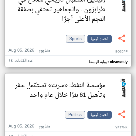
(فيديو) استقبال تاريخي لصلاح في
طرابزون.. والجماهير تحتفي بصفقة
النجم الأعلى أجرًا
اخبار ليبيا
Sports
Aug 05, 2026
منذ يوم
BO35PF
عدد الكلمات: ١٤
•
alwasat.ly
بوابة الوسط
مؤسسة النفط: «سرت» تستكمل حفر
وتأهيل 61 بئرًا خلال عام واحد
اخبار ليبيا
Politics
Aug 05, 2026
منذ يوم
YP77NK