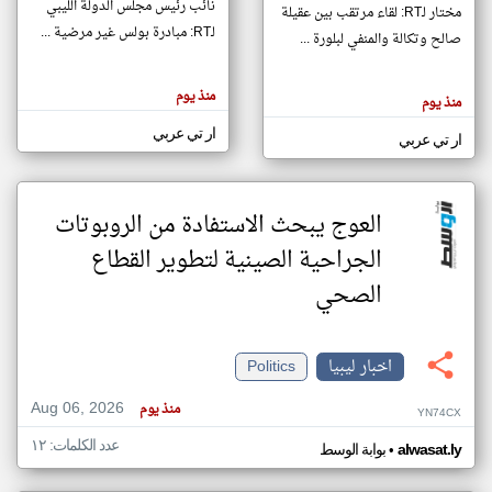
نائب رئيس مجلس الدولة الليبي
مختار لـRT: لقاء مرتقب بين عقيلة
لـRT: مبادرة بولس غير مرضية ...
صالح وتكالة والمنفي لبلورة ...
klyoum.com
تغيير الدولة
منذ يوم
تعبر
منذ يوم
مصادر الأخبار من ليبيا
المقالات
الموجوده
ار تي عربي
اخبار ليبيا على مدار الساعة
هنا عن
ار تي عربي
وجهة
نظر
أهم اخبار ليبيا العاجلة والمباشرة
كاتبيها.
العوج يبحث الاستفادة من الروبوتات
الجراحية الصينية لتطوير القطاع
الصحي
اخبار ليبيا
Politics
Aug 06, 2026
منذ يوم
YN74CX
عدد الكلمات: ١٢
•
alwasat.ly
بوابة الوسط