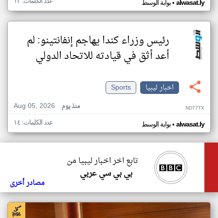
عدد الكلمات: ١٣
•
alwasat.ly
بوابة الوسط
رئيس وزراء كندا يهاجم إنفانتينو: لم
أعد أثق في قيادته للاتحاد الدولي
اخبار ليبيا
Sports
Aug 05, 2026
منذ يوم
ND77TX
عدد الكلمات: ١٤
•
alwasat.ly
بوابة الوسط
تابع اخر اخبار ليبيا من
بي بي سي عربي
مصادر أخرى