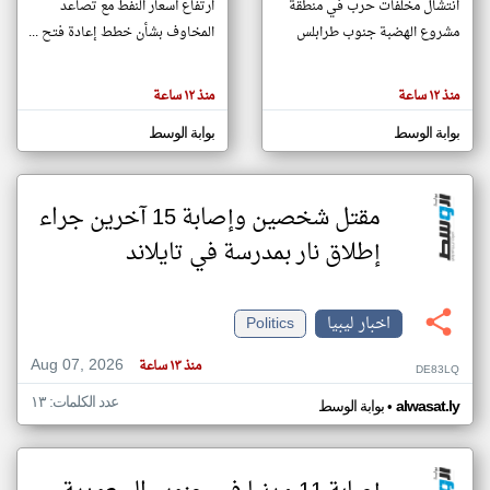
انتشال مخلفات حرب في منطقة
ارتفاع أسعار النفط مع تصاعد
مشروع الهضبة جنوب طرابلس
المخاوف بشأن خطط إعادة فتح ...
klyoum.com
تغيير الدولة
منذ ١٢ ساعة
منذ ١٢ ساعة
تعبر
مصادر الأخبار من ليبيا
المقالات
الموجوده
بوابة الوسط
بوابة الوسط
اخبار ليبيا على مدار الساعة
هنا عن
وجهة
نظر
أهم اخبار ليبيا العاجلة والمباشرة
كاتبيها.
مقتل شخصين وإصابة 15 آخرين جراء
إطلاق نار بمدرسة في تايلاند
اخبار ليبيا
Politics
Aug 07, 2026
منذ ١٣ ساعة
DE83LQ
عدد الكلمات: ١٣
•
alwasat.ly
بوابة الوسط