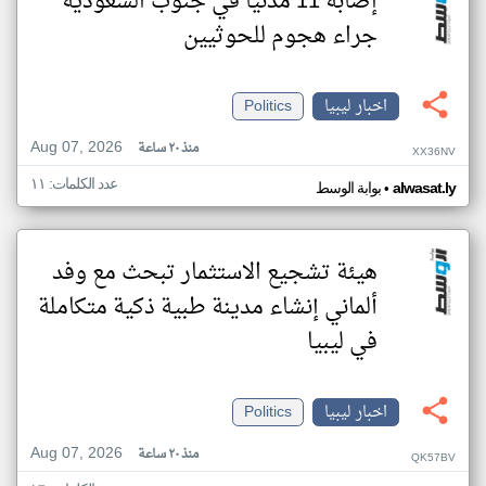
إصابة 11 مدنيا في جنوب السعودية
جراء هجوم للحوثيين
اخبار ليبيا
Politics
Aug 07, 2026
منذ ٢٠ ساعة
XX36NV
عدد الكلمات: ١١
•
alwasat.ly
بوابة الوسط
هيئة تشجيع الاستثمار تبحث مع وفد
ألماني إنشاء مدينة طبية ذكية متكاملة
في ليبيا
اخبار ليبيا
Politics
Aug 07, 2026
منذ ٢٠ ساعة
QK57BV