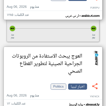
Aug 06, 2026
منذ يوم
PJ85PU
عدد الكلمات: ١٢٨٥
•
arabic.rt.com
ار تي عربي
منذ
منذ
يوم
يوم
العوج يبحث الاستفادة من الروبوتات
الجراحية الصينية لتطوير القطاع
الصحي
اخبار ليبيا
Politics
Aug 06, 2026
منذ يوم
YN74CX
عدد الكلمات: ١٢
•
alwasat.ly
بوابة الوسط