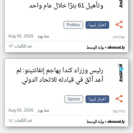
وتأهيل 61 بئرًا خلال عام واحد
اخبار ليبيا
Politics
Aug 05, 2026
منذ يوم
YP77NK
عدد الكلمات: ١٣
•
alwasat.ly
بوابة الوسط
رئيس وزراء كندا يهاجم إنفانتينو: لم
أعد أثق في قيادته للاتحاد الدولي
اخبار ليبيا
Sports
Aug 05, 2026
منذ يوم
ND77TX
عدد الكلمات: ١٤
•
alwasat.ly
بوابة الوسط