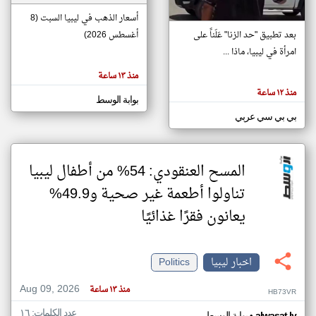
أسعار الذهب في ليبيا السبت (8
بعد تطبيق "حد الزنا" عَلَناً على
أغسطس 2026)
klyoum.com
تغيير الدولة
امرأة في ليبيا، ماذا ...
تعبر
مصادر الأخبار من ليبيا
المقالات
منذ ١٣ ساعة
الموجوده
اخبار ليبيا على مدار الساعة
هنا عن
منذ ١٢ ساعة
وجهة
بوابة الوسط
نظر
أهم اخبار ليبيا العاجلة والمباشرة
كاتبيها.
بي بي سي عربي
المسح العنقودي: 54% من أطفال ليبيا
تناولوا أطعمة غير صحية و49.9%
يعانون فقرًا غذائيًا
اخبار ليبيا
Politics
Aug 09, 2026
منذ ١٣ ساعة
HB73VR
عدد الكلمات: ١٦
alwasat.ly
بوابة الوسط