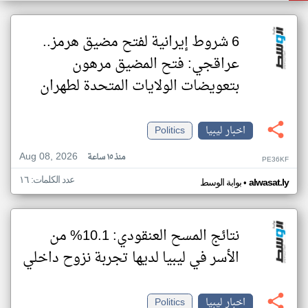
6 شروط إيرانية لفتح مضيق هرمز..
عراقجي: فتح المضيق مرهون
بتعويضات الولايات المتحدة لطهران
اخبار ليبيا
Politics
Aug 08, 2026
منذ ١٥ ساعة
PE36KF
عدد الكلمات: ١٦
•
alwasat.ly
بوابة الوسط
نتائج المسح العنقودي: 10.1% من
الأسر في ليبيا لديها تجربة نزوح داخلي
اخبار ليبيا
Politics