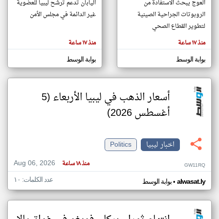
العوج يبحث الاستفادة من
اليابان تدعم ترشح ليبيا للعضوية
الروبوتات الجراحية الصينية
غير الدائمة في مجلس الأمن
لتطوير القطاع الصحي
klyoum.com
تغيير الدولة
منذ ١٧ ساعة
منذ ١٧ ساعة
تعبر
مصادر الأخبار من ليبيا
المقالات
الموجوده
بوابة الوسط
بوابة الوسط
اخبار ليبيا على مدار الساعة
هنا عن
وجهة
نظر
أهم اخبار ليبيا العاجلة والمباشرة
كاتبيها.
أسعار الذهب في ليبيا الأربعاء (5
أغسطس 2026)
اخبار ليبيا
Politics
Aug 06, 2026
منذ ١٨ ساعة
GW11RQ
عدد الكلمات: ١٠
•
alwasat.ly
بوابة الوسط