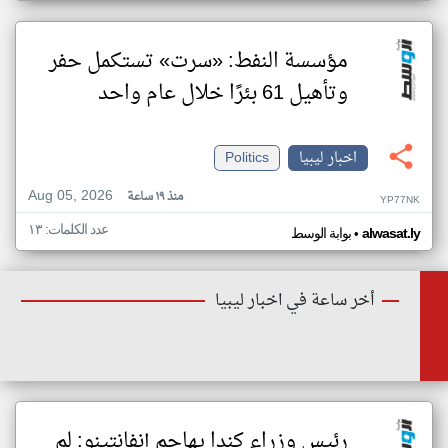
مؤسسة النفط: «سرت» تستكمل حفر
وتأهيل 61 بئرًا خلال عام واحد
اخبار ليبيا
Politics
Aug 05, 2026
منذ ١٩ ساعة
YP77NK
عدد الكلمات: ١٣
•
alwasat.ly
بوابة الوسط
أخر ساعة في اخبار ليبيا
رئيس وزراء كندا يهاجم إنفانتينو: لم