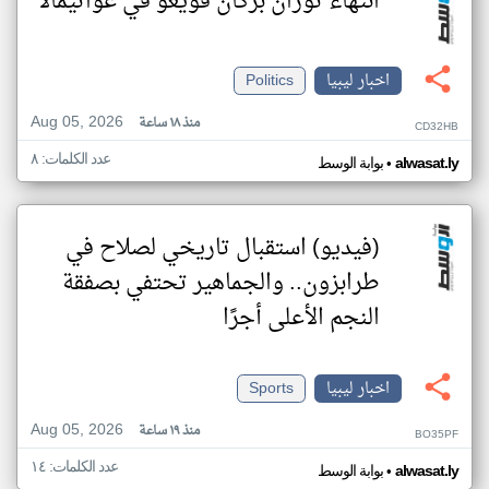
انتهاء ثوران بركان فويغو في غواتيمالا
اخبار ليبيا
Politics
Aug 05, 2026
منذ ١٨ ساعة
CD32HB
عدد الكلمات: ٨
•
alwasat.ly
بوابة الوسط
(فيديو) استقبال تاريخي لصلاح في
طرابزون.. والجماهير تحتفي بصفقة
النجم الأعلى أجرًا
اخبار ليبيا
Sports
Aug 05, 2026
منذ ١٩ ساعة
BO35PF
عدد الكلمات: ١٤
•
alwasat.ly
بوابة الوسط