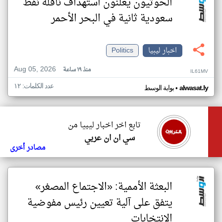
الحوثيون يعلنون استهداف ناقلة نفط
سعودية ثانية في البحر الأحمر
اخبار ليبيا
Politics
Aug 05, 2026
منذ ١٩ ساعة
IL61MV
عدد الكلمات: ١٢
•
alwasat.ly
بوابة الوسط
تابع اخر اخبار ليبيا من
سي ان ان عربي
مصادر أخرى
البعثة الأممية: «الاجتماع المصغر»
يتفق على آلية تعيين رئيس مفوضية
الانتخابات