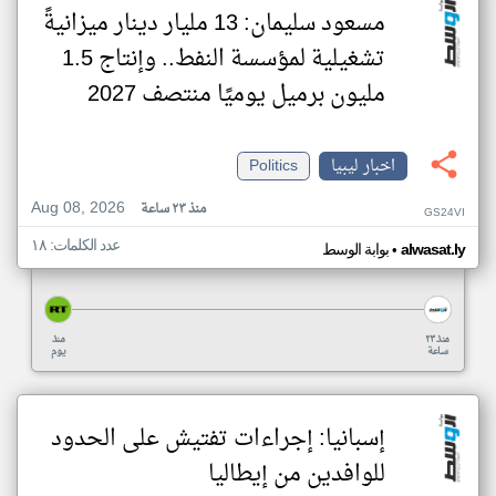
مسعود سليمان: 13 مليار دينار ميزانيةً
تشغيلية لمؤسسة النفط.. وإنتاج 1.5
مليون برميل يوميًا منتصف 2027
اخبار ليبيا
Politics
Aug 08, 2026
منذ ٢٣ ساعة
GS24VI
عدد الكلمات: ١٨
•
alwasat.ly
بوابة الوسط
منذ ٢٣
منذ
ساعة
يوم
إسبانيا: إجراءات تفتيش على الحدود
للوافدين من إيطاليا