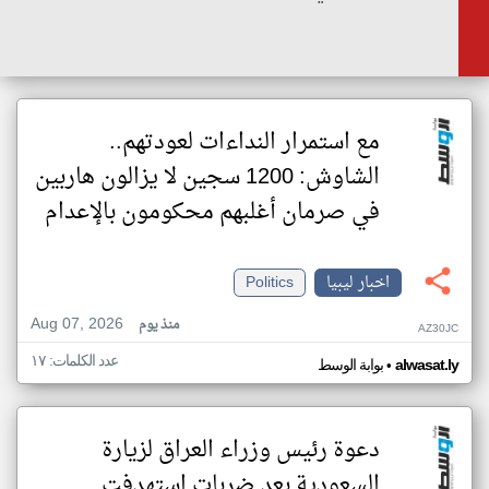
مع استمرار النداءات لعودتهم..
الشاوش: 1200 سجين لا يزالون هاربين
في صرمان أغلبهم محكومون بالإعدام
اخبار ليبيا
Politics
Aug 07, 2026
منذ يوم
AZ30JC
عدد الكلمات: ١٧
•
alwasat.ly
بوابة الوسط
دعوة رئيس وزراء العراق لزيارة
السعودية بعد ضربات استهدفت