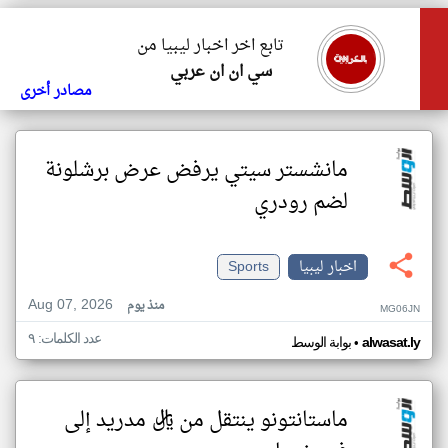
تابع اخر اخبار ليبيا من
سي ان ان عربي
مصادر أخرى
مانشستر سيتي يرفض عرض برشلونة
لضم رودري
اخبار ليبيا
Sports
Aug 07, 2026
منذ يوم
MG06JN
عدد الكلمات: ٩
•
alwasat.ly
بوابة الوسط
ماستانتونو ينتقل من ريال مدريد إلى