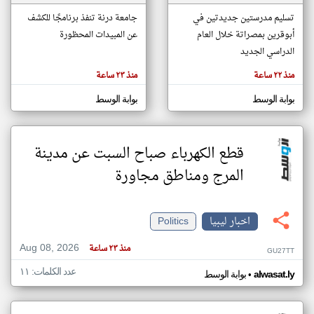
تسليم مدرستين جديدتين في
جامعة درنة تنفذ برنامجًا للكشف
أبوقرين بمصراتة خلال العام
عن المبيدات المحظورة
klyoum.com
تغيير الدولة
الدراسي الجديد
تعبر
مصادر الأخبار من ليبيا
المقالات
منذ ٢٢ ساعة
منذ ٢٣ ساعة
الموجوده
اخبار ليبيا على مدار الساعة
هنا عن
وجهة
بوابة الوسط
بوابة الوسط
نظر
أهم اخبار ليبيا العاجلة والمباشرة
كاتبيها.
قطع الكهرباء صباح السبت عن مدينة
المرج ومناطق مجاورة
اخبار ليبيا
Politics
Aug 08, 2026
منذ ٢٣ ساعة
GU27TT
عدد الكلمات: ١١
•
alwasat.ly
بوابة الوسط