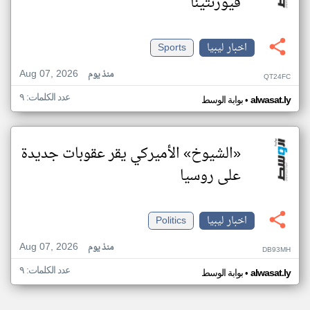
فيورنتينا
اخبار ليبيا
Sports
Aug 07, 2026
منذ يوم
QT24FC
عدد الكلمات: ٩
•
alwasat.ly
بوابة الوسط
«الشيوخ» الأميركي يقر عقوبات جديدة
على روسيا
اخبار ليبيا
Politics
Aug 07, 2026
منذ يوم
DB93MH
عدد الكلمات: ٩
•
alwasat.ly
بوابة الوسط