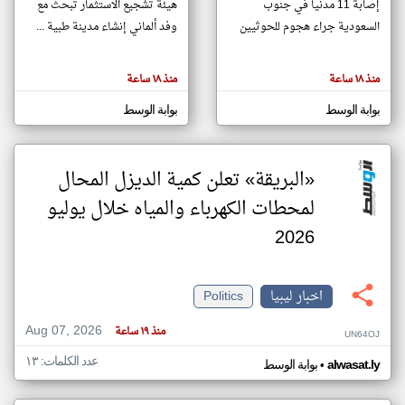
إصابة 11 مدنيا في جنوب
هيئة تشجيع الاستثمار تبحث مع
السعودية جراء هجوم للحوثيين
وفد ألماني إنشاء مدينة طبية ...
klyoum.com
تغيير الدولة
منذ ١٨ ساعة
منذ ١٨ ساعة
تعبر
مصادر الأخبار من ليبيا
المقالات
الموجوده
بوابة الوسط
بوابة الوسط
اخبار ليبيا على مدار الساعة
هنا عن
وجهة
نظر
أهم اخبار ليبيا العاجلة والمباشرة
كاتبيها.
«البريقة» تعلن كمية الديزل المحال
لمحطات الكهرباء والمياه خلال يوليو
2026
اخبار ليبيا
Politics
Aug 07, 2026
منذ ١٩ ساعة
UN64OJ
عدد الكلمات: ١٣
•
alwasat.ly
بوابة الوسط