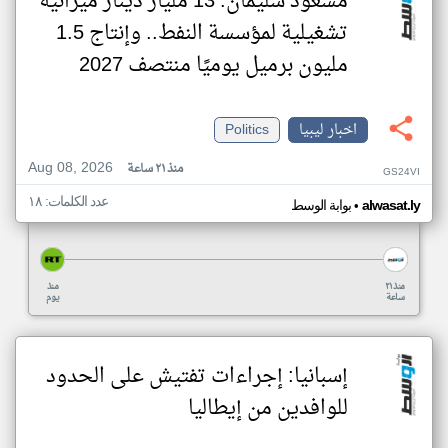
مسعود سليمان: 13 مليار دينار ميزانيةً
تشغيلية لمؤسسة النفط.. وإنتاج 1.5
مليون برميل يوميًا منتصف 2027
اخبار ليبيا
Politics
Aug 08, 2026
منذ ٢١ ساعة
GS24VI
عدد الكلمات: ١٨
•
alwasat.ly
بوابة الوسط
منذ ٢١
منذ
ساعة
يوم
إسبانيا: إجراءات تفتيش على الحدود
للوافدين من إيطاليا