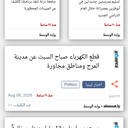
تسليم مدرستين جديدتين في
جامعة درنة تنفذ برنامجًا للكشف
أبوقرين بمصراتة خلال العام
عن المبيدات المحظورة
الدراسي الجديد
klyoum.com
تغيير الدولة
منذ ٢٠ ساعة
منذ ٢١ ساعة
تعبر
مصادر الأخبار من ليبيا
المقالات
الموجوده
بوابة الوسط
بوابة الوسط
اخبار ليبيا على مدار الساعة
هنا عن
وجهة
نظر
أهم اخبار ليبيا العاجلة والمباشرة
كاتبيها.
قطع الكهرباء صباح السبت عن مدينة
المرج ومناطق مجاورة
اخبار ليبيا
Politics
Aug 08, 2026
منذ ٢١ ساعة
GU27TT
عدد الكلمات: ١١
•
alwasat.ly
بوابة الوسط