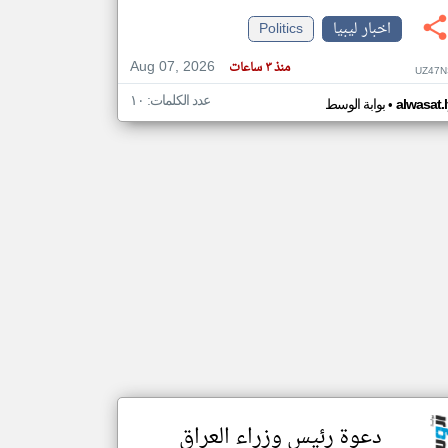
اخبار ليبيا
Politics
klyoum.com
Aug 07, 2026
منذ ٣ ساعات
UZ47N
تغيير الدولة
مصادر الأخبار من ليبيا
عدد الكلمات: ١٠
•
alwasat.
بوابة الوسط
اخبار ليبيا على مدار الساعة
أهم اخبار ليبيا العاجلة والمباشرة
دعوة رئيس وزراء العراق