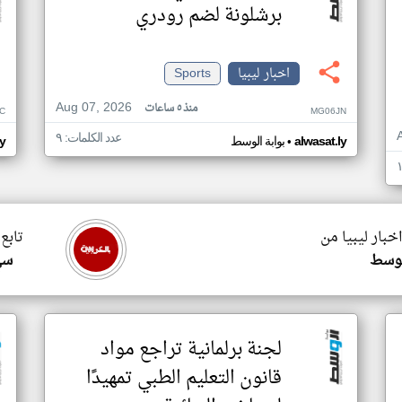
برشلونة لضم رودري
اخبار ليبيا
Sports
Aug 07, 2026
منذ ٥ ساعات
C
MG06JN
عدد الكلمات: ٩
•
alwasat.ly
بوابة الوسط
ly
اخبار ليبيا من
تابع 
لوسط
سي
لجنة برلمانية تراجع مواد
قانون التعليم الطبي تمهيدًا