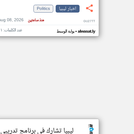
اخبار ليبيا
Politics
Aug 08, 2026
منذ ساعتين
GU27TT
تعبر
عدد الكلمات: ١١
•
المقالات
alwasat.ly
بوابة الوسط
الموجوده
هنا عن
وجهة
نظر
كاتبيها.
ليبيا تشارك في برنامج تدريبي