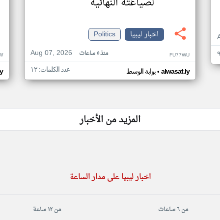
لصياغته النهائية
اخبار ليبيا
Politics
Aug 07, 2026
منذ ٥ ساعات
W
FU77WU
عدد الكلمات: ١٢
•
alwasat.ly
بوابة الوسط
ly
المزيد من الأخبار
اخبار ليبيا على مدار الساعة
من ٦ ساعات
من ١٢ ساعة