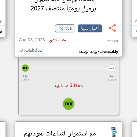
برميل يوميًا منتصف 2027
S
اخبار ليبيا
Politics
ly
Aug 08, 2026
منذ ساعتين
GS24VI
عدد الكلمات: ١٨
•
alwasat.ly
بوابة الوسط
منذ
منذ ٥
ساعتين
ساعات
ومقالة مشابهة
مع استمرار النداءات لعودتهم..