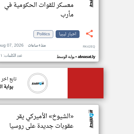
معسكر للقوات الحكومية في
مأرب
اخبار ليبيا
Politics
Aug 07, 2026
منذ ٥ ساعات
RK42EQ
عدد الكلمات: ١١
•
alwasat.ly
بوابة الوسط
تابع اخر 
بوابة ا
«الشيوخ» الأميركي يقر
عقوبات جديدة على روسيا