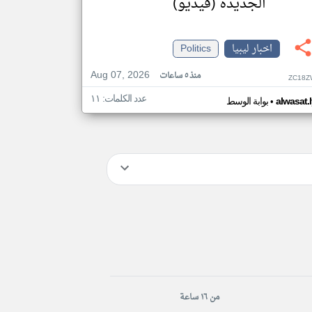
الجديدة (فيديو)
اخبار ليبيا
Politics
Aug 07, 2026
منذ ٥ ساعات
ZC18Z
عدد الكلمات: ١١
•
alwasat.
بوابة الوسط
من ١٦ ساعة