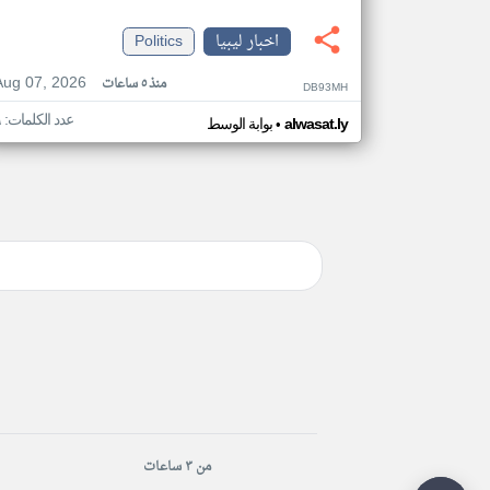
اخبار ليبيا
Politics
Aug 07, 2026
منذ ٥ ساعات
DB93MH
عدد الكلمات: ٩
•
alwasat.ly
بوابة الوسط
من ٣ ساعات