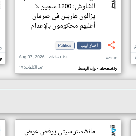
الشاوش: 1200 سجين لا
يزالون هاربين في صرمان
أغلبهم محكومون بالإعدام
اخبار ليبيا
Politics
D
Aug 07, 2026
منذ ٤ ساعات
AZ30JC
ly
عدد الكلمات: ١٧
•
alwasat.ly
بوابة الوسط
مانشستر سيتي يرفض عرض