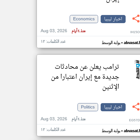
اخبار ليبيا
Economics
klyoum.com
تغيير الدولة
Aug 03, 2026
مصادر الأخبار من ليبيا
منذ ٤ أيام
IH15O
اخبار ليبيا على مدار الساعة
عدد الكلمات: ١٢
•
alwasat.
بوابة الوسط
أهم اخبار ليبيا العاجلة والمباشرة
ترامب يعلن عن محادثات
جديدة مع إيران اعتبارا من
الإثنين
اخبار ليبيا
Politics
Aug 03, 2026
منذ ٤ أيام
EG57D
عدد الكلمات: ١٢
•
alwasat.
بوابة الوسط