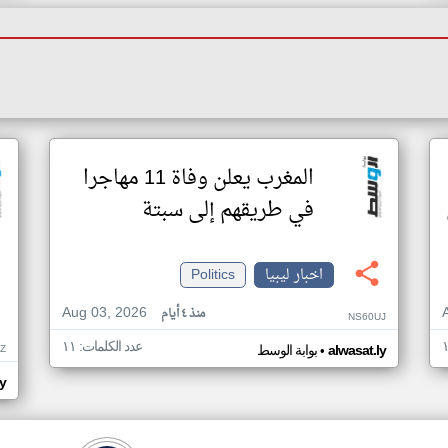
المغرب يعلن وفاة 11 مهاجرا
في طريقهم إلى سبتة
اخبار ليبيا
Politics
Aug 03, 2026
منذ ٤ أيام
NS60UJ
عدد الكلمات: ١١
•
Z
alwasat.ly
بوابة الوسط
ly