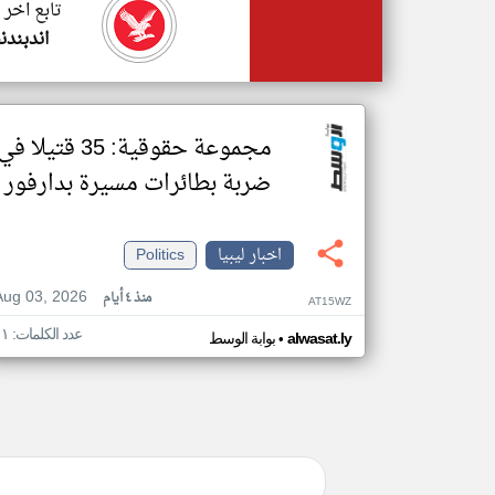
تابع اخر 
اندبندن
مجموعة حقوقية: 35 قتيلا ف
ضربة بطائرات مسيرة بدارفور
اخبار ليبيا
Politics
Aug 03, 2026
منذ ٤ أيام
AT15WZ
عدد الكلمات: ١١
•
alwasat.ly
بوابة الوسط