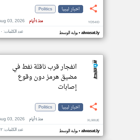
اخبار ليبيا
Politics
Aug 03, 2026
منذ ٤ أيام
YD54ID
تعبر
عدد الكلمات: ١٠
•
المقالات
alwasat.ly
بوابة الوسط
الموجوده
هنا عن
وجهة
نظر
كاتبيها.
انفجار قرب ناقلة نفط في
مضيق هرمز دون وقوع
إصابات
اخبار ليبيا
Politics
Aug 03, 2026
منذ ٤ أيام
XL98UE
عدد الكلمات: ١٢
•
alwasat.ly
بوابة الوسط