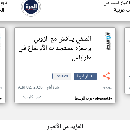
اخبار ليبيا من
تابع 
ت عربية
ال
ي
المنفي يناقش مع الزوبي
وحمزة مستجدات الأوضاع في
طرابلس
اخبار ليبيا
Politics
Aug 02, 2026
منذ ٤ أيام
FN
VR69IA
عدد الكلمات: ١١
•
alwasat.ly
بوابة الوسط
ly
المزيد من الأخبار