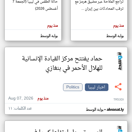
تراجع الملاحة عبر مضيق هرمز مع
حالة الطقس في ليبيا (الجمعة 7
ترقب المحادثات بين إيران ...
أغسطس 2026)
klyoum.com
تغيير الدولة
منذ يوم
منذ يوم
تعبر
مصادر الأخبار من ليبيا
المقالات
الموجوده
بوابة الوسط
بوابة الوسط
اخبار ليبيا على مدار الساعة
هنا عن
وجهة
نظر
أهم اخبار ليبيا العاجلة والمباشرة
كاتبيها.
حماد يفتتح مركز القيادة الإنسانية
للهلال الأحمر في بنغازي
اخبار ليبيا
Politics
Aug 07, 2026
منذ يوم
TR53DI
عدد الكلمات: ١١
•
alwasat.ly
بوابة الوسط