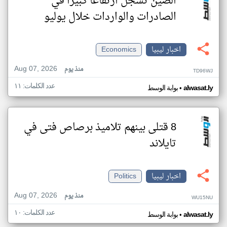
الصين تسجل ارتفاعا كبيرا في
الصادرات والواردات خلال يوليو
اخبار ليبيا
Economics
Aug 07, 2026
منذ يوم
TD96WJ
عدد الكلمات: ١١
•
alwasat.ly
بوابة الوسط
8 قتلى بينهم تلاميذ برصاص فتى في
تايلاند
اخبار ليبيا
Politics
Aug 07, 2026
منذ يوم
WU15NU
عدد الكلمات: ١٠
•
alwasat.ly
بوابة الوسط