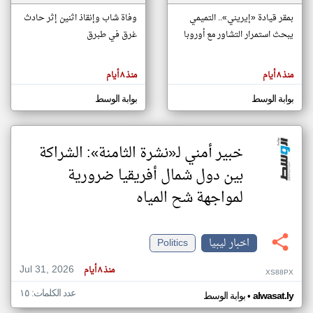
بمقر قيادة «إيريني».. التميمي
وفاة شاب وإنقاذ اثنين إثر حادث
يبحث استمرار التشاور مع أوروبا
غرق في طبرق
klyoum.com
تغيير الدولة
تعبر
مصادر الأخبار من ليبيا
المقالات
منذ ٨ أيام
منذ ٨ أيام
الموجوده
اخبار ليبيا على مدار الساعة
هنا عن
وجهة
بوابة الوسط
بوابة الوسط
نظر
أهم اخبار ليبيا العاجلة والمباشرة
كاتبيها.
خبير أمني لـ«نشرة الثامنة»: الشراكة
بين دول شمال أفريقيا ضرورية
لمواجهة شح المياه
اخبار ليبيا
Politics
Jul 31, 2026
منذ ٨ أيام
XS88PX
عدد الكلمات: ١٥
•
alwasat.ly
بوابة الوسط