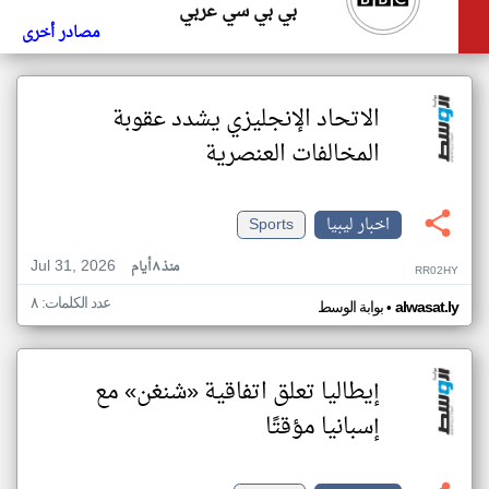
بي بي سي عربي
مصادر أخرى
الاتحاد الإنجليزي يشدد عقوبة
المخالفات العنصرية
اخبار ليبيا
Sports
Jul 31, 2026
منذ ٨ أيام
RR02HY
عدد الكلمات: ٨
•
alwasat.ly
بوابة الوسط
إيطاليا تعلق اتفاقية «شنغن» مع
إسبانيا مؤقتًا