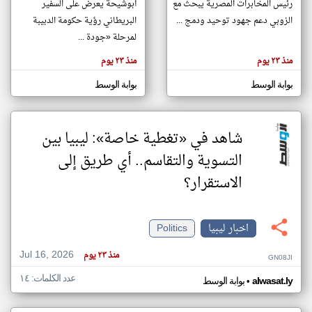
رئيس المخابرات المصرية يبحث مع
أبوشيحة يعرض على السفير
الزوبي دعم جهود توحيد ودمج ...
البريطاني رؤية حكومة الدبيبة
لمرحلة «جودة ...
klyoum.com
تغيير الدولة
منذ ٢٣ يوم
منذ ٢٣ يوم
تعبر
مصادر الأخبار من ليبيا
المقالات
الموجوده
بوابة الوسط
بوابة الوسط
اخبار ليبيا على مدار الساعة
هنا عن
وجهة
نظر
أهم اخبار ليبيا العاجلة والمباشرة
كاتبيها.
شاهد في «تغطية خاصة»: ليبيا بين
التسوية والتقاسم.. أي طريق إلى
الاستقرار؟
اخبار ليبيا
Politics
Jul 16, 2026
منذ ٢٣ يوم
GN08JI
عدد الكلمات: ١٤
•
alwasat.ly
بوابة الوسط