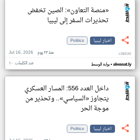
«منصة التعاون»: الصين تخفض
تحذيرات السفر إلى ليبيا
اخبار ليبيا
Politics
Jul 16, 2026
منذ ٢٣ يوم
LD82UO
عدد الكلمات: ١٠
•
alwasat.ly
بوابة الوسط
داخل العدد 556: المسار العسكري
يتجاوز «السياسي».. وتحذير من
موجة الحر
اخبار ليبيا
Politics