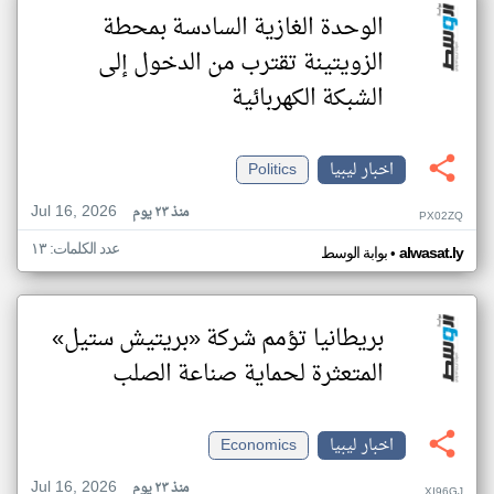
الوحدة الغازية السادسة بمحطة
الزويتينة تقترب من الدخول إلى
الشبكة الكهربائية
اخبار ليبيا
Politics
Jul 16, 2026
منذ ٢٣ يوم
PX02ZQ
عدد الكلمات: ١٣
•
alwasat.ly
بوابة الوسط
بريطانيا تؤمم شركة «بريتيش ستيل»
المتعثرة لحماية صناعة الصلب
اخبار ليبيا
Economics
Jul 16, 2026
منذ ٢٣ يوم
XI96GJ