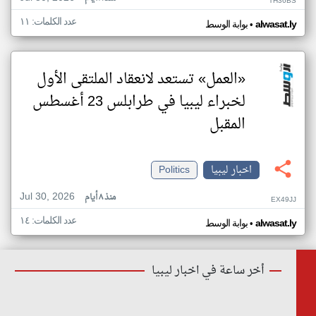
TH36BS
عدد الكلمات: ١١
•
alwasat.ly
بوابة الوسط
«العمل» تستعد لانعقاد الملتقى الأول
لخبراء ليبيا في طرابلس 23 أغسطس
المقبل
اخبار ليبيا
Politics
Jul 30, 2026
منذ ٨ أيام
EX49JJ
عدد الكلمات: ١٤
•
alwasat.ly
بوابة الوسط
أخر ساعة في اخبار ليبيا