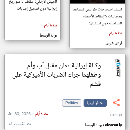
الجيش الأردني: أسقطنا 5 صواريخ
إيرانية دون تسجيل إصابات
ليبيا.. احتجاجات طرابلس تتصاعد
ومطالبات بـ"إسقاط الأجسام
klyoum.com
تغيير الدولة
السياسية دون استثناء" ...
منذ ٨ أيام
تعبر
مصادر الأخبار من ليبيا
المقالات
منذ ٨ أيام
الموجوده
بوابة الوسط
اخبار ليبيا على مدار الساعة
هنا عن
وجهة
ار تي عربي
نظر
أهم اخبار ليبيا العاجلة والمباشرة
كاتبيها.
وكالة إيرانية تعلن مقتل أب وأم
وطفلهما جراء الضربات الأميركية على
قشم
اخبار ليبيا
Politics
Jul 30, 2026
منذ ٨ أيام
XO76QD
عدد الكلمات: ١٤
•
alwasat.ly
بوابة الوسط