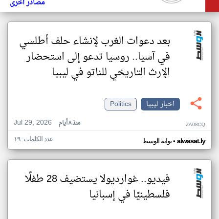
مصادر أخرى
بعد دعوات الغرب لإنشاء حلف أطلسي
في آسيا.. روسيا تدعو إلى استحضار
الإرث التاريخي للناتو في ليبيا
اخبار ليبيا
Politics
Jul 29, 2026
منذ ٨ أيام
ZA08CQ
عدد الكلمات: ١٩
•
alwasat.ly
بوابة الوسط
فيديو.. غوارديولا يستضيف 28 طفلًا
فلسطينيًا في إسبانيا