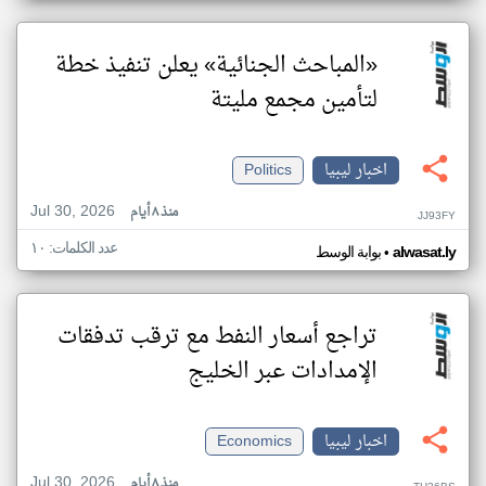
«المباحث الجنائية» يعلن تنفيذ خطة
لتأمين مجمع مليتة
اخبار ليبيا
Politics
Jul 30, 2026
منذ ٨ أيام
JJ93FY
عدد الكلمات: ١٠
•
alwasat.ly
بوابة الوسط
تراجع أسعار النفط مع ترقب تدفقات
الإمدادات عبر الخليج
اخبار ليبيا
Economics
Jul 30, 2026
منذ ٨ أيام