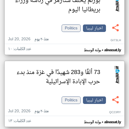
بورنم يخلف ستارمر في رئاسة وزراء
بريطانيا اليوم
اخبار ليبيا
Politics
Jul 20, 2026
منذ ٢٠ يوم
GI73LH
عدد الكلمات: ١٠
•
alwasat.ly
بوابة الوسط
73 ألفًا و283 شهيدًا في غزة منذ بدء
حرب الإبادة الإسرائيلية
اخبار ليبيا
Politics
Jul 20, 2026
منذ ٢٠ يوم
QC23RY
عدد الكلمات: ١٣
•
alwasat.ly
بوابة الوسط