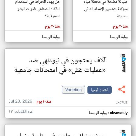
صيانة مضخة في محطة مياه
هل يهدد الإفراط في استخدام
سوكنة لتحسين الإمداد المائي
الذكاء الصناعي قدرات البشر
للمدينة
المعرفية؟
klyoum.com
تغيير الدولة
منذ ٢٠ يوم
منذ ٢٠ يوم
تعبر
مصادر الأخبار من ليبيا
المقالات
الموجوده
بوابة الوسط
بوابة الوسط
اخبار ليبيا على مدار الساعة
هنا عن
وجهة
نظر
أهم اخبار ليبيا العاجلة والمباشرة
كاتبيها.
آلاف يحتجون في نيودلهي ضد
«عمليات غش» في امتحانات جامعية
اخبار ليبيا
Varieties
Jul 20, 2026
منذ ٢٠ يوم
LX07UE
عدد الكلمات: ١٢
•
alwasat.ly
بوابة الوسط