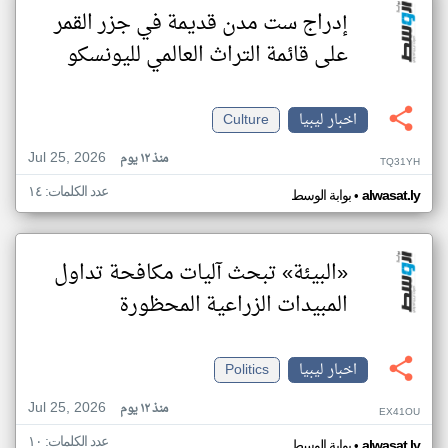
إدراج ست مدن قديمة في جزر القمر
على قائمة التراث العالمي لليونسكو
اخبار ليبيا
Culture
Jul 25, 2026
منذ ١٢ يوم
TQ31YH
عدد الكلمات: ١٤
•
alwasat.ly
بوابة الوسط
«البيئة» تبحث آليات مكافحة تداول
المبيدات الزراعية المحظورة
اخبار ليبيا
Politics
Jul 25, 2026
منذ ١٢ يوم
EX41OU
عدد الكلمات: ١٠
•
alwasat.ly
بوابة الوسط