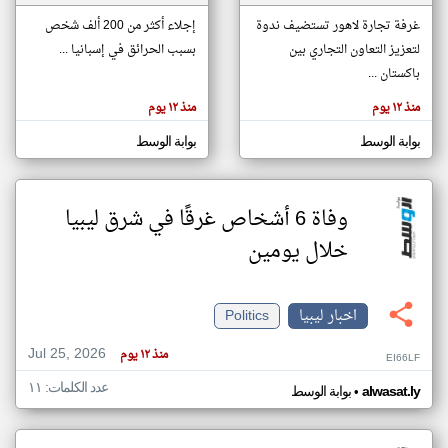
غرفة تجارة لاهور تستضيف ندوة
إجلاء أكثر من 200 ألف شخص
لتعزيز التعاون التجاري بين
بسبب الحرائق في إسبانيا ...
klyoum.com
تغيير الدولة
باكستان ...
تعبر
مصادر الأخبار من ليبيا
المقالات
منذ ١٢ يوم
منذ ١٢ يوم
الموجوده
اخبار ليبيا على مدار الساعة
هنا عن
وجهة
بوابة الوسط
بوابة الوسط
نظر
أهم اخبار ليبيا العاجلة والمباشرة
كاتبيها.
وفاة 6 أشخاص غرقًا في شرق ليبيا
خلال يومين
اخبار ليبيا
Politics
Jul 25, 2026
منذ ١٢ يوم
EI66LF
عدد الكلمات: ١١
•
alwasat.ly
بوابة الوسط