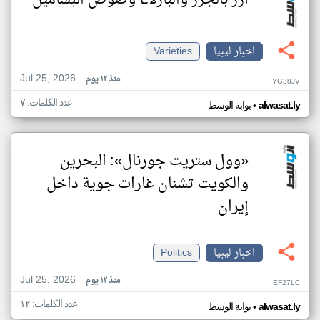
أرز بالجزر والبازلاء وصوص البشاميل
اخبار ليبيا
Varieties
Jul 25, 2026
منذ ١٢ يوم
YG38JV
عدد الكلمات: ٧
•
alwasat.ly
بوابة الوسط
«وول ستريت جورنال»: البحرين
والكويت تشنان غارات جوية داخل
إيران
اخبار ليبيا
Politics
Jul 25, 2026
منذ ١٢ يوم
EF27LC
عدد الكلمات: ١٢
•
alwasat.ly
بوابة الوسط