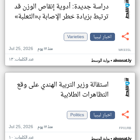
دراسة جديدة: أدوية إنقاص الوزن قد
ترتبط بزيادة خطر الإصابة بـ«الثعلبة»
اخبار ليبيا
Varieties
Jul 25, 2026
منذ ١٢ يوم
WK93SL
عدد الكلمات: ١٣
•
alwasat.ly
بوابة الوسط
استقالة وزير التربية الهندي على وقع
التظاهرات الطلابية
اخبار ليبيا
Politics
Jul 25, 2026
منذ ١٢ يوم
FP01RB
عدد الكلمات: ١٠
•
alwasat.ly
بوابة الوسط