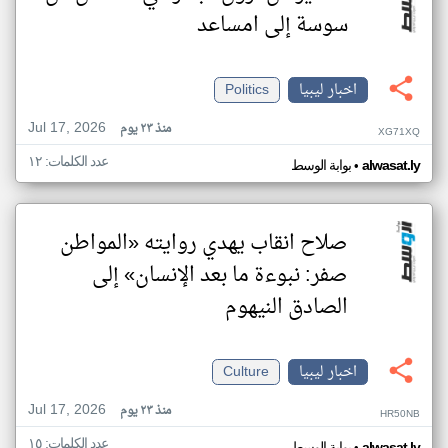
سوسة إلى امساعد
اخبار ليبيا
Politics
Jul 17, 2026
منذ ٢٣ يوم
XG71XQ
عدد الكلمات: ١٢
•
alwasat.ly
بوابة الوسط
صلاح انقاب يهدي روايته «المواطن
صفر: نبوءة ما بعد الإنسان» إلى
الصادق النيهوم
اخبار ليبيا
Culture
Jul 17, 2026
منذ ٢٣ يوم
HR50NB
عدد الكلمات: ١٥
alwasat.ly
بوابة الوسط