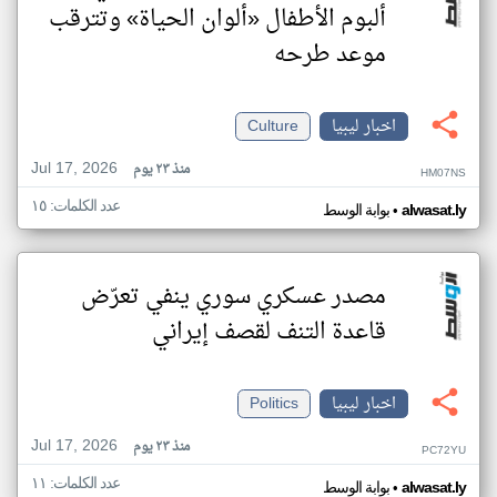
ألبوم الأطفال «ألوان الحياة» وتترقب
موعد طرحه
اخبار ليبيا
Culture
Jul 17, 2026
منذ ٢٣ يوم
HM07NS
عدد الكلمات: ١٥
•
alwasat.ly
بوابة الوسط
مصدر عسكري سوري ينفي تعرّض
قاعدة التنف لقصف إيراني
اخبار ليبيا
Politics
Jul 17, 2026
منذ ٢٣ يوم
PC72YU
عدد الكلمات: ١١
•
alwasat.ly
بوابة الوسط