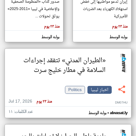
إيران تدعو مواطنيها إلى خفض
صدور كتاب «المنظومة الصحفية
استهلاك الكهرباء بعد الضربات
والإعلامية في ليبيا «2011-2025»
الأميركية
يوثق تحولات ...
klyoum.com
تغيير الدولة
منذ ٢٣ يوم
منذ ٢٣ يوم
تعبر
مصادر الأخبار من ليبيا
المقالات
الموجوده
بوابة الوسط
بوابة الوسط
اخبار ليبيا على مدار الساعة
هنا عن
وجهة
نظر
أهم اخبار ليبيا العاجلة والمباشرة
كاتبيها.
«الطيران المدني» تتفقد إجراءات
السلامة في مطار خليج سرت
اخبار ليبيا
Politics
Jul 17, 2026
منذ ٢٣ يوم
DM07HU
عدد الكلمات: ١١
•
alwasat.ly
بوابة الوسط