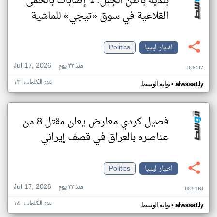
بلدية باطن الجبل: لا إصابات بالحمى
القلاعية في سوق «تيجي» للماشية
اخبار ليبيا
Politics
Jul 17, 2026
منذ ٢٣ يوم
PQ85IV
عدد الكلمات: ١٣
•
alwasat.ly
بوابة الوسط
فصيل كردي معارض يعلن مقتل 8 من
عناصره بالعراق في قصف إيراني
اخبار ليبيا
Politics
Jul 17, 2026
منذ ٢٣ يوم
UO91RJ
عدد الكلمات: ١٤
•
alwasat.ly
بوابة الوسط