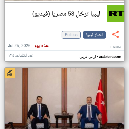
ليبيا ترحّل 53 مصريا (فيديو)
اخبار ليبيا
Politics
Jul 25, 2026
منذ ١٢ يوم
TR78BZ
عدد الكلمات: ١٢٤
•
arabic.rt.com
ار تي عربي