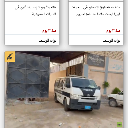
منظمة «حقوق الإنسان في البحر»:
«الحوثيون»: إصابة اثنين في
ليبيا ليست ملاذا آمنا للمهاجرين ...
الغارات السعودية
klyoum.com
تغيير الدولة
تعبر
مصادر الأخبار من ليبيا
المقالات
منذ ١٢ يوم
منذ ١٢ يوم
الموجوده
اخبار ليبيا على مدار الساعة
هنا عن
وجهة
بوابة الوسط
بوابة الوسط
نظر
أهم اخبار ليبيا العاجلة والمباشرة
كاتبيها.