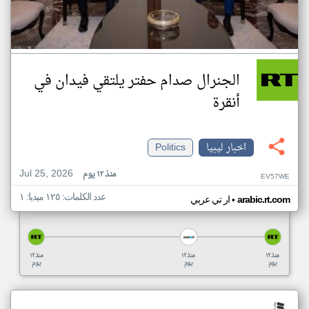
الجنرال صدام حفتر يلتقي فيدان في
أنقرة
اخبار ليبيا
Politics
Jul 25, 2026
منذ ١٢ يوم
EV57WE
عدد الكلمات: ١٢٥ ميديا: ١
•
arabic.rt.com
ار تي عربي
منذ ١٢
منذ ١٢
منذ ١٢
يوم
يوم
يوم