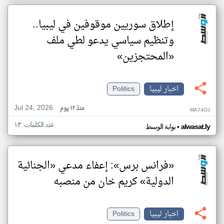
إطلاق سوريين موقوفين في ليبيا..
وتنظيم سياسي يدعو لطي ملف
«المحتجزين»
اخبار ليبيا
Politics
Jul 24, 2026
منذ ١٢ يوم
MA74OJ
عدد الكلمات: ١٣
•
alwasat.ly
بوابة الوسط
«فرانس برس»: إعفاء مدعي «الجنائية
الدولية» كريم خان من منصبه
اخبار ليبيا
Politics