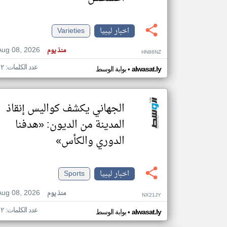
اخبار ليبيا
Varieties
تعبر
Aug 08, 2026
منذ يوم
المقالات
HN86NZ
الموجوده
هنا عن
عدد الكلمات: ١٢
•
alwasat.ly
بوابة الوسط
وجهة
نظر
كاتبيها.
الجهاني يكشف كواليس إنقاذ
المدينة من الديون: «هدفنا
الدوري والكأس»
اخبار ليبيا
Sports
Aug 08, 2026
منذ يوم
NX21JY
عدد الكلمات: ١٢
•
alwasat.ly
بوابة الوسط