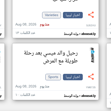
اخبار ليبيا
Varieties
Aug 08, 2026
منذ يوم
Y
SJ02VU
عدد الكلمات: ١٣
•
alwasat.ly
بوابة الوسط
ly
رحيل والد ميسي بعد رحلة
طويلة مع المرض
اخبار ليبيا
Sports
Aug 08, 2026
منذ يوم
L
YM67JS
عدد الكلمات: ١٠
•
alwasat.ly
بوابة الوسط
ly