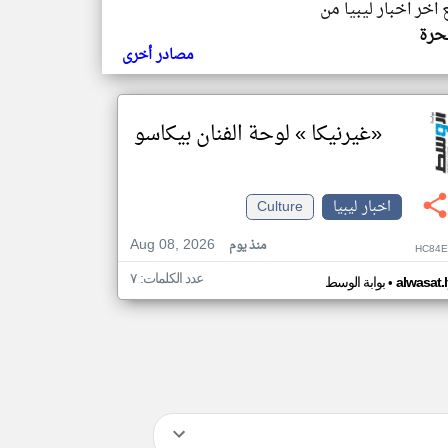
ع اخر اخبار ليبيا من
لحرة
مصادر أخرى
«غيرنيكا » لوحة الفنان بيكاسو
اخبار ليبيا
Culture
Aug 08, 2026
منذ يوم
HC84E
عدد الكلمات: ٧
•
alwasat.
بوابة الوسط