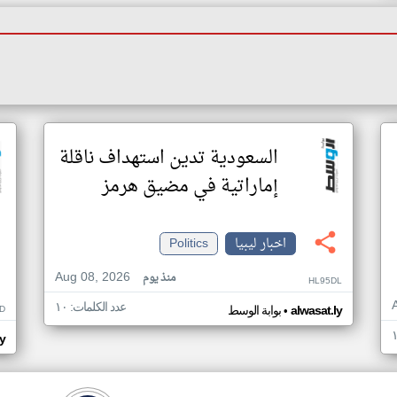
السعودية تدين استهداف ناقلة
إماراتية في مضيق هرمز
اخبار ليبيا
Politics
Aug 08, 2026
منذ يوم
HL95DL
عدد الكلمات: ١٠
•
D
alwasat.ly
بوابة الوسط
ly