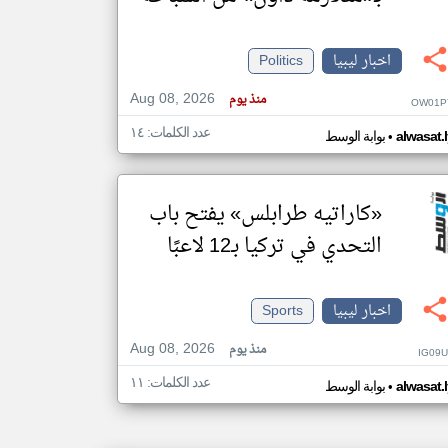
اخبار ليبيا
Politics
klyoum.com
تغيير الدولة
Aug 08, 2026
مصادر الأخبار من ليبيا
منذ يوم
OW01P
اخبار ليبيا على مدار الساعة
عدد الكلمات: ١٤
•
alwasat.
بوابة الوسط
أهم اخبار ليبيا العاجلة والمباشرة
«كاراتيه طرابلس» يفتح باب
التحدي في تركيا بـ12 لاعبًا
اخبار ليبيا
Sports
Aug 08, 2026
منذ يوم
IG09U
عدد الكلمات: ١١
•
alwasat.
بوابة الوسط