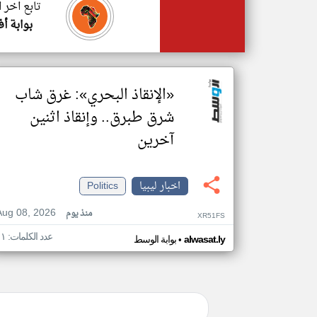
تابع اخر ا
بوابة أف
«الإنقاذ البحري»: غرق شاب
شرق طبرق.. وإنقاذ اثنين
آخرين
اخبار ليبيا
Politics
Aug 08, 2026
منذ يوم
XR51FS
عدد الكلمات: ١١
•
alwasat.ly
بوابة الوسط