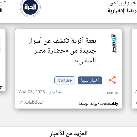
خبار ليبيا من
تاب
ريقيا الإخبارية
ا
بعثة أثرية تكشف عن أسرار
جديدة من «حضارة مصر
السفلى»
T
اخبار ليبيا
Culture
ly
Aug 08, 2026
منذ يوم
OV91HR
عدد الكلمات: ١٢
•
alwasat.ly
بوابة الوسط
المزيد من الأخبار