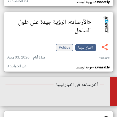
عدد الكلمات: ١١
•
alwasat.ly
بوابة الوسط
«الأرصاد»: الرؤية جيدة على طول
الساحل
اخبار ليبيا
Politics
Aug 03, 2026
منذ ٤ أيام
YU79KE
عدد الكلمات: ٨
•
alwasat.ly
بوابة الوسط
أخر ساعة في اخبار ليبيا