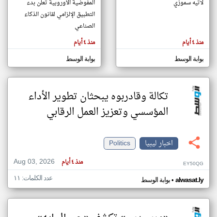
لاتيه سموزي
المفوضية الأوروبية تعلن بدء
التطبيق الإلزامي لقانون الذكاء
الصناعي
klyoum.com
تغيير الدولة
منذ ٤ أيام
منذ ٤ أيام
تعبر
مصادر الأخبار من ليبيا
المقالات
الموجوده
بوابة الوسط
بوابة الوسط
اخبار ليبيا على مدار الساعة
هنا عن
وجهة
نظر
أهم اخبار ليبيا العاجلة والمباشرة
كاتبيها.
تكالة وقادربوه يبحثان تطوير الأداء
المؤسسي وتعزيز العمل الرقابي
اخبار ليبيا
Politics
Aug 03, 2026
منذ ٤ أيام
EY50QG
عدد الكلمات: ١١
•
alwasat.ly
بوابة الوسط