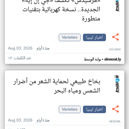
«مرسيدس» تكشف «جي إل إيه»
الجديدة.. نسخة كهربائية بتقنيات
متطورة
اخبار ليبيا
Varieties
Aug 03, 2026
منذ ٤ أيام
KK18NC
عدد الكلمات: ١٢
•
alwasat.ly
بوابة الوسط
بخاخ طبيعي لحماية الشعر من أضرار
الشمس ومياه البحر
اخبار ليبيا
Varieties
Aug 03, 2026
منذ ٤ أيام
HE82WL