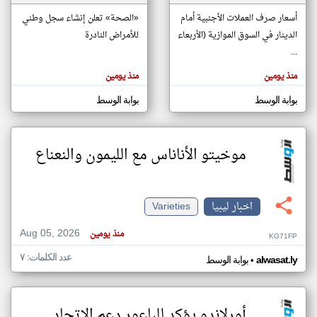
أسعار صرف العملات الأجنبية أمام
«الصحة» تعلن إنشاء سجل وطني
الدينار في السوق الموازية (الأربعاء
للأمراض النادرة
klyoum.com
تغيير الدولة
...
تعبر
مصادر الأخبار من ليبيا
المقالات
منذ يومين
منذ يومين
الموجوده
اخبار ليبيا على مدار الساعة
هنا عن
وجهة
بوابة الوسط
بوابة الوسط
نظر
أهم اخبار ليبيا العاجلة والمباشرة
كاتبيها.
موخيتو الأناناس مع الليمون والنعناع
اخبار ليبيا
Varieties
Aug 05, 2026
منذ يومين
KG71FP
عدد الكلمات: ٧
•
alwasat.ly
بوابة الوسط
أورلاندو يؤكد للباعور دعم الاتحاد