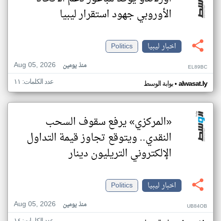
الأوروبي جهود استقرار ليبيا
اخبار ليبيا
Politics
Aug 05, 2026
منذ يومين
EL89BC
عدد الكلمات: ١١
•
alwasat.ly
بوابة الوسط
«المركزي» يرفع سقوف السحب
النقدي.. ويتوقع تجاوز قيمة التداول
الإلكتروني التريليون دينار
اخبار ليبيا
Politics
Aug 05, 2026
منذ يومين
UB84OB
عدد الكلمات: ١٤