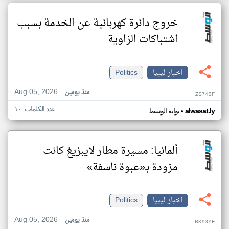
خروج دائرة كهربائية عن الخدمة بسبب
اشتباكات الزاوية
اخبار ليبيا
Politics
Aug 05, 2026
منذ يومين
ZS74SF
عدد الكلمات: ١٠
•
alwasat.ly
بوابة الوسط
ألمانيا: مسيرة مطار لايبزيغ كانت
مزودة بـ«عبوة ناسفة»
اخبار ليبيا
Politics
Aug 05, 2026
منذ يومين
BK93YF