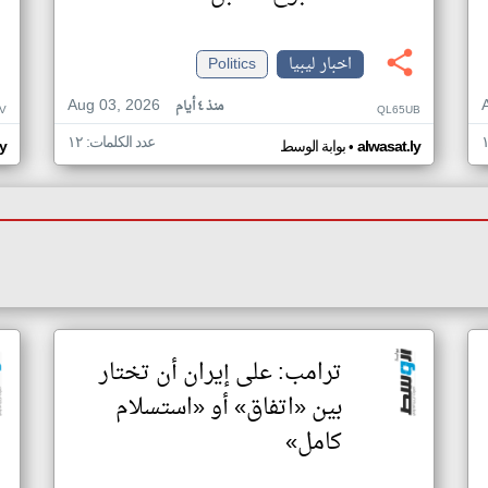
اخبار ليبيا
Politics
Aug 03, 2026
منذ ٤ أيام
IV
QL65UB
عدد الكلمات: ١٢
•
alwasat.ly
بوابة الوسط
ly
ترامب: على إيران أن تختار
بين «اتفاق» أو «استسلام
كامل»