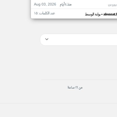
Aug 03, 2026
منذ ٤ أيام
UY18V
عدد الكلمات: ١٥
•
alwasat.
بوابة الوسط
من ١٦ ساعة