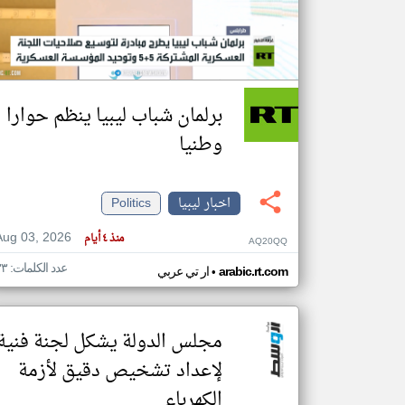
تعبر
المقالات
الموجوده
برلمان شباب ليبيا ينظم حوارا
هنا عن
وجهة
نظر
وطنيا
كاتبيها.
اخبار ليبيا
Politics
Aug 03, 2026
منذ ٤ أيام
AQ20QQ
عدد الكلمات: ٣٣
•
arabic.rt.com
ار تي عربي
مجلس الدولة يشكل لجنة فنية
لإعداد تشخيص دقيق لأزمة
الكهرباء