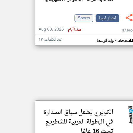
اخبار ليبيا
Sports
klyoum.com
تغيير الدولة
Aug 03, 2026
مصادر الأخبار من ليبيا
منذ ٤ أيام
EA80Q
اخبار ليبيا على مدار الساعة
عدد الكلمات: ١٢
•
alwasat.
بوابة الوسط
أهم اخبار ليبيا العاجلة والمباشرة
الكويري يشعل سباق الصدارة
في البطولة العربية للشطرنج
تحت 16 عامًا