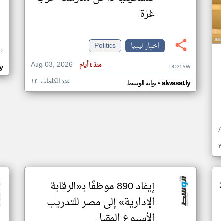
غزة
اخبار ليبيا
Politics
O
Aug 03, 2026
منذ ٤ أيام
DO35VW
ly
عدد الكلمات: ١٣
•
alwasat.ly
بوابة الوسط
إيفاد 890 موظفًا بـ«الرقابة
الإدارية» إلى مصر للتدريب
الأسبوع المقبل