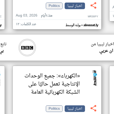
اخبار ليبيا
Politics
Aug 03, 2026
منذ ٤ أيام
C
MR38PY
عدد الكلمات: ١٢
•
alwasat.ly
بوابة الوسط
ly
اخبار ليبيا من
تابع 
ان عربي
بي
«الكهرباء»: جميع الوحدات
الإنتاجية تعمل حاليًا على
الشبكة الكهربائية العامة
اخبار ليبيا
Politics