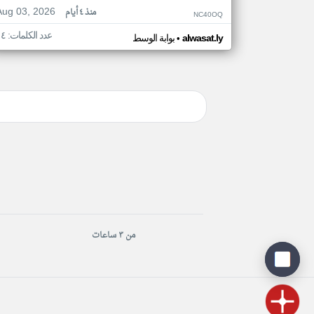
Aug 03, 2026
منذ ٤ أيام
NC40OQ
عدد الكلمات: ١٤
•
alwasat.ly
بوابة الوسط
من ٣ ساعات