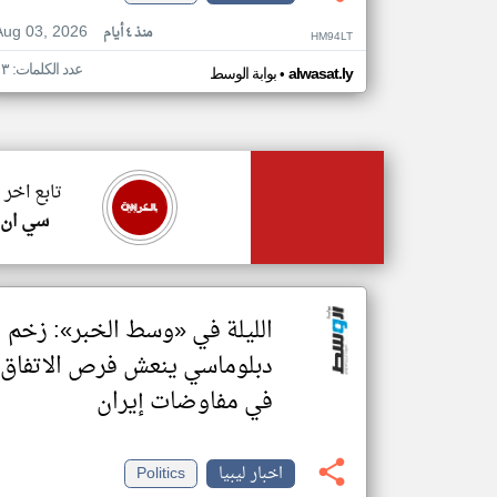
Aug 03, 2026
منذ ٤ أيام
HM94LT
عدد الكلمات: ١٣
•
alwasat.ly
بوابة الوسط
تابع اخر 
سي ان 
الليلة في «وسط الخبر»: زخم
دبلوماسي ينعش فرص الاتفاق
في مفاوضات إيران
اخبار ليبيا
Politics