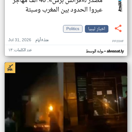
مصدر لـ«فرانس برس»: 40 ألف مهاجر
عبروا الحدود بين المغرب وسبتة
اخبار ليبيا
Politics
Jul 31, 2026
منذ ٨ أيام
PP20HF
عدد الكلمات: ١٣
•
alwasat.ly
بوابة الوسط