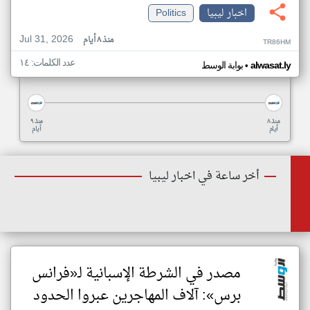
اخبار ليبيا
Politics
Jul 31, 2026
منذ ٨ أيام
TR86HM
عدد الكلمات: ١٤
•
alwasat.ly
بوابة الوسط
منذ ٨
منذ ٩
أيام
أيام
أخر ساعة في اخبار ليبيا
مصدر في الشرطة الإسبانية لـ«فرانس
برس»: آلاف المهاجرين عبروا الحدود