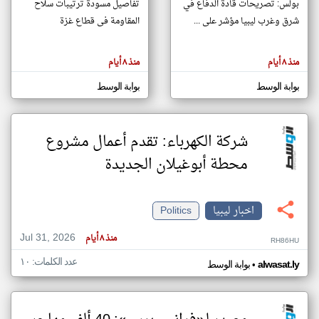
بولس: تصريحات قادة الدفاع في
تفاصيل مسودة ترتيبات سلاح
شرق وغرب ليبيا مؤشر على ...
المقاومة فى قطاع غزة
klyoum.com
تغيير الدولة
منذ ٨ أيام
منذ ٨ أيام
تعبر
مصادر الأخبار من ليبيا
المقالات
الموجوده
بوابة الوسط
بوابة الوسط
اخبار ليبيا على مدار الساعة
هنا عن
وجهة
نظر
أهم اخبار ليبيا العاجلة والمباشرة
كاتبيها.
شركة الكهرباء: تقدم أعمال مشروع
محطة أبوغيلان الجديدة
اخبار ليبيا
Politics
Jul 31, 2026
منذ ٨ أيام
RH86HU
عدد الكلمات: ١٠
•
alwasat.ly
بوابة الوسط