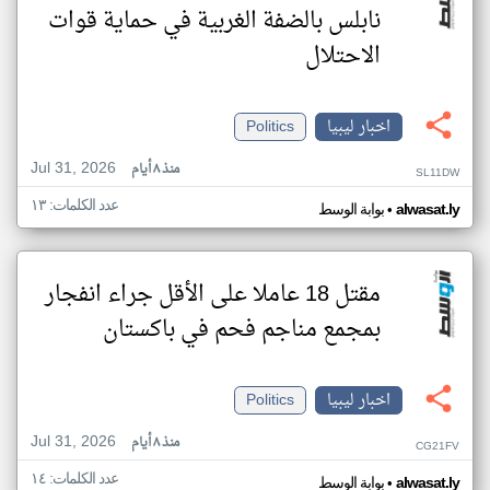
نابلس بالضفة الغربية في حماية قوات
الاحتلال
اخبار ليبيا
Politics
Jul 31, 2026
منذ ٨ أيام
SL11DW
عدد الكلمات: ١٣
•
alwasat.ly
بوابة الوسط
مقتل 18 عاملا على الأقل جراء انفجار
بمجمع مناجم فحم في باكستان
اخبار ليبيا
Politics
Jul 31, 2026
منذ ٨ أيام
CG21FV
عدد الكلمات: ١٤
•
alwasat.ly
بوابة الوسط