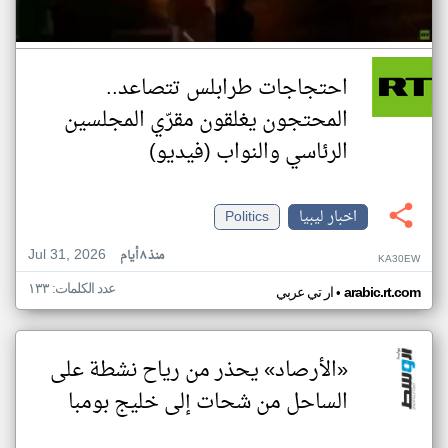
احتجاجات طرابلس تتصاعد..
المحتجون يغلقون مقرّي المجلسين
الرئاسي والنواب (فيديو)
اخبار ليبيا
Politics
Jul 31, 2026
منذ ٨ أيام
KA30EW
عدد الكلمات: ١٣٣
•
arabic.rt.com
ار تي عربي
«الأرصاد» يحذر من رياح نشطة على
الساحل من شحات إلى خليج بومبا