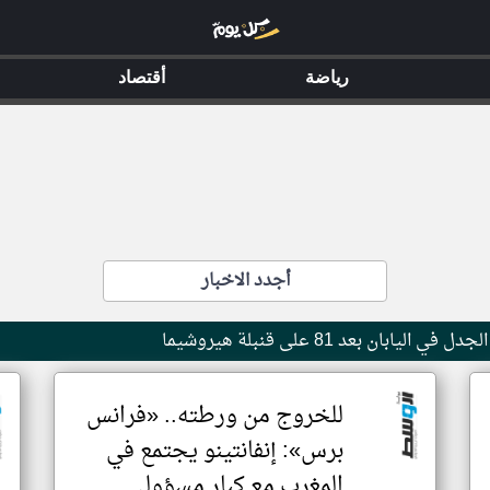
رياضة
أقتصاد
أجدد الاخبار
بان بعد 81 على قنبلة هيروشيما
للخروج من ورطته.. «فرانس
برس»: إنفانتينو يجتمع في
المغرب مع كبار مسؤولي