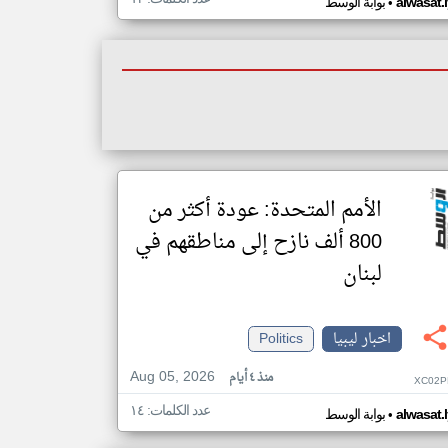
•
alwasat.
بوابة الوسط
الأمم المتحدة: عودة أكثر من
800 ألف نازح إلى مناطقهم في
لبنان
اخبار ليبيا
Politics
Aug 05, 2026
منذ ٤ أيام
XC02P
عدد الكلمات: ١٤
•
alwasat.
بوابة الوسط