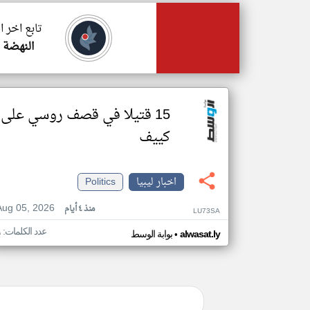
تابع اخر ا
النهضة 
15 قتيلا في قصف روسي على
كييف
اخبار ليبيا
Politics
Aug 05, 2026
منذ ٤ أيام
LU73SA
عدد الكلمات: ٩
•
alwasat.ly
بوابة الوسط