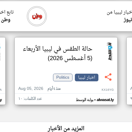
خبار ليبيا من
تابع اخر
نيوز
وطن ي
حالة الطقس في ليبيا الأربعاء
(5 أغسطس 2026)
اخبار ليبيا
Politics
Aug 05, 2026
منذ ٤ أيام
A
KX16YG
عدد الكلمات: ١٠
•
alwasat.ly
بوابة الوسط
ly
المزيد من الأخبار