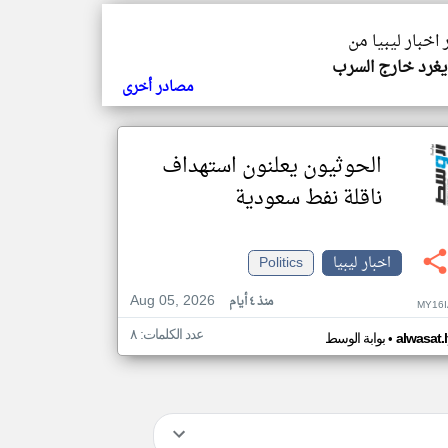
 اخبار ليبيا من
غرد خارج السرب
مصادر أخرى
الحوثيون يعلنون استهداف
ناقلة نفط سعودية
اخبار ليبيا
Politics
Aug 05, 2026
منذ ٤ أيام
MY16I
عدد الكلمات: ٨
•
alwasat.
بوابة الوسط