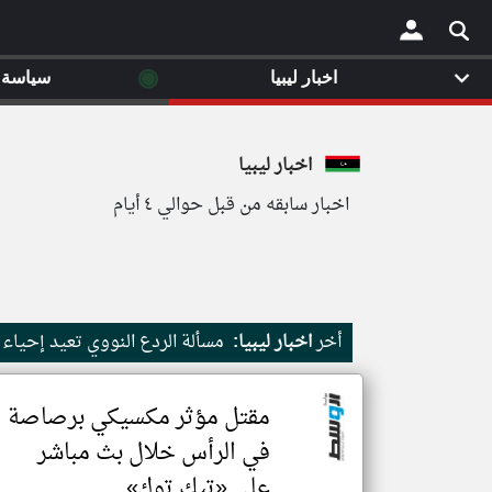
◉
اخبار ليبيا
سياسة
×
اخبار ليبيا
اخبار سابقه من قبل حوالي ٤ أيام
أخر
اخبار ليبيا:
مسألة الردع النووي تعيد إحياء الجدل في اليا
مقتل مؤثر مكسيكي برصاصة
في الرأس خلال بث مباشر
على «تيك توك»