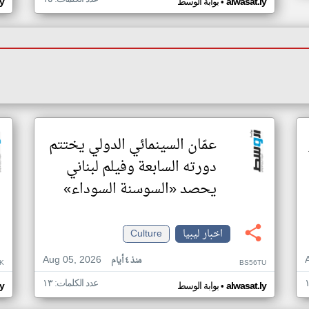
•
alwasat.ly
بوابة الوسط
ly
عمّان السينمائي الدولي يختتم
دورته السابعة وفيلم لبناني
يحصد «السوسنة السوداء»
اخبار ليبيا
Culture
Aug 05, 2026
منذ ٤ أيام
K
BS56TU
عدد الكلمات: ١٣
•
alwasat.ly
بوابة الوسط
ly