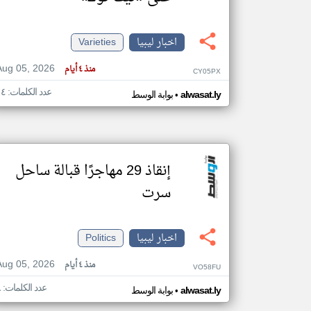
اخبار ليبيا
Varieties
تعبر
Aug 05, 2026
منذ ٤ أيام
المقالات
CY05PX
الموجوده
هنا عن
عدد الكلمات: ١٤
•
alwasat.ly
بوابة الوسط
وجهة
نظر
كاتبيها.
إنقاذ 29 مهاجرًا قبالة ساحل
سرت
اخبار ليبيا
Politics
Aug 05, 2026
منذ ٤ أيام
VO58FU
عدد الكلمات: ٨
•
alwasat.ly
بوابة الوسط