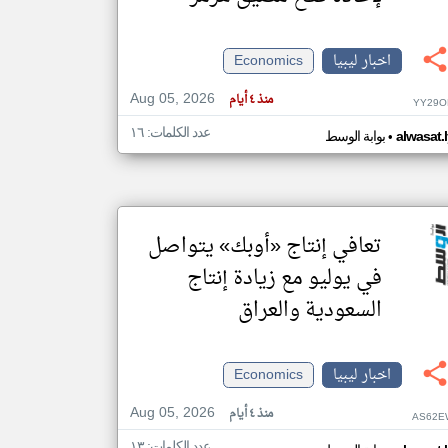
اخبار ليبيا
Economics
klyoum.com
تغيير الدولة
Aug 05, 2026
مصادر الأخبار من ليبيا
منذ ٤ أيام
YY29O
اخبار ليبيا على مدار الساعة
عدد الكلمات: ١٦
•
alwasat.
بوابة الوسط
أهم اخبار ليبيا العاجلة والمباشرة
تعافي إنتاج «أوبك» يتواصل
في يوليو مع زيادة إنتاج
السعودية والعراق
اخبار ليبيا
Economics
Aug 05, 2026
منذ ٤ أيام
AS62E
عدد الكلمات: ١٣