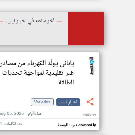
أخر ساعة في اخبار ليبيا
ياباني يولّد الكهرباء من مصادر
غير تقليدية لمواجهة تحديات
الطاقة
اخبار ليبيا
Varieties
Aug 05, 2026
منذ ٤ أيام
WB57HH
عدد الكلمات: ١٢
•
alwasat.ly
بوابة الوسط