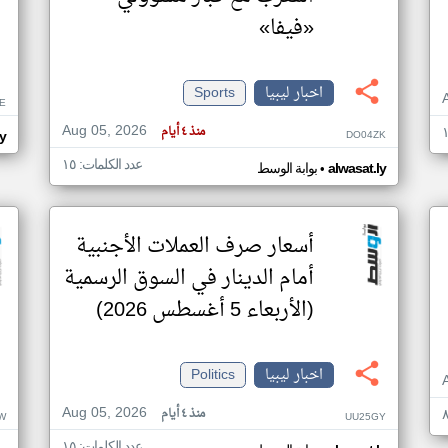
«فيفا»
اخبار ليبيا
Sports
E
Aug 05, 2026
منذ ٤ أيام
DO04ZK
ly
عدد الكلمات: ١٥
•
alwasat.ly
بوابة الوسط
أسعار صرف العملات الأجنبية
أمام الدينار في السوق الرسمية
(الأربعاء 5 أغسطس 2026)
اخبار ليبيا
Politics
Aug 05, 2026
منذ ٤ أيام
W
UU25GY
عدد الكلمات: ١٥