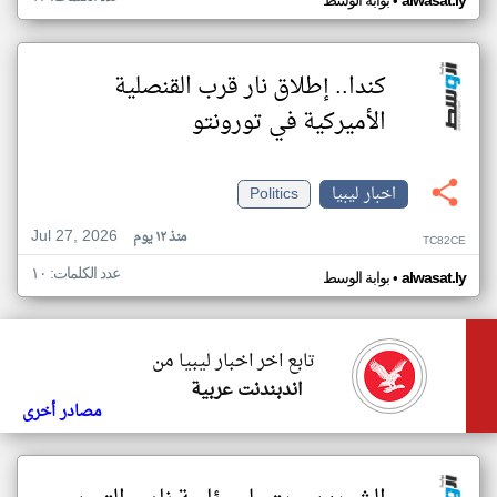
•
alwasat.ly
بوابة الوسط
كندا.. إطلاق نار قرب القنصلية
الأميركية في تورونتو
اخبار ليبيا
Politics
Jul 27, 2026
منذ ١٢ يوم
TC82CE
عدد الكلمات: ١٠
•
alwasat.ly
بوابة الوسط
تابع اخر اخبار ليبيا من
اندبندنت عربية
مصادر أخرى