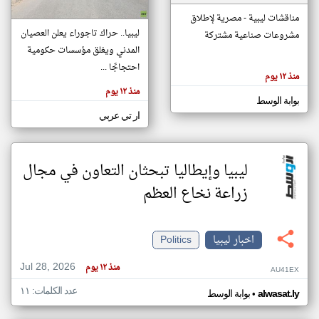
مناقشات ليبية - مصرية لإطلاق
ليبيا.. حراك تاجوراء يعلن العصيان
مشروعات صناعية مشتركة
klyoum.com
المدني ويغلق مؤسسات حكومية
تغيير الدولة
تعبر
احتجاجًا ...
مصادر الأخبار من ليبيا
المقالات
منذ ١٢ يوم
الموجوده
اخبار ليبيا على مدار الساعة
هنا عن
منذ ١٢ يوم
وجهة
بوابة الوسط
نظر
أهم اخبار ليبيا العاجلة والمباشرة
كاتبيها.
ار تي عربي
ليبيا وإيطاليا تبحثان التعاون في مجال
زراعة نخاع العظم
اخبار ليبيا
Politics
Jul 28, 2026
منذ ١٢ يوم
AU41EX
عدد الكلمات: ١١
•
alwasat.ly
بوابة الوسط