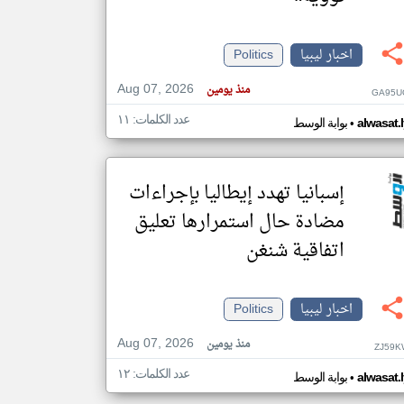
اخبار ليبيا
Politics
klyoum.com
تغيير الدولة
Aug 07, 2026
مصادر الأخبار من ليبيا
منذ يومين
GA95U
اخبار ليبيا على مدار الساعة
عدد الكلمات: ١١
•
alwasat.
بوابة الوسط
أهم اخبار ليبيا العاجلة والمباشرة
إسبانيا تهدد إيطاليا بإجراءات
مضادة حال استمرارها تعليق
اتفاقية شنغن
اخبار ليبيا
Politics
Aug 07, 2026
منذ يومين
ZJ59K
عدد الكلمات: ١٢
•
alwasat.
بوابة الوسط