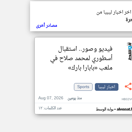
اخر اخبار ليبيا من
حرة
مصادر أخرى
فيديو وصور.. استقبال
أسطوري لمحمد صلاح في
ملعب «بابارا بارك»
اخبار ليبيا
Sports
Aug 07, 2026
منذ يومين
HB02V
عدد الكلمات: ١٢
•
alwasat.
بوابة الوسط