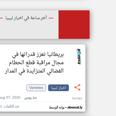
أخر ساعة في اخبار ليبيا
بريطانيا تعزز قدراتها في
مجال مراقبة قطع الحطام
الفضائي المتزايدة في المدار
اخبار ليبيا
Varieties
Aug 07, 2026
منذ يومين
PN70BX
عدد الكلمات: ١٤
•
alwasat.ly
بوابة الوسط