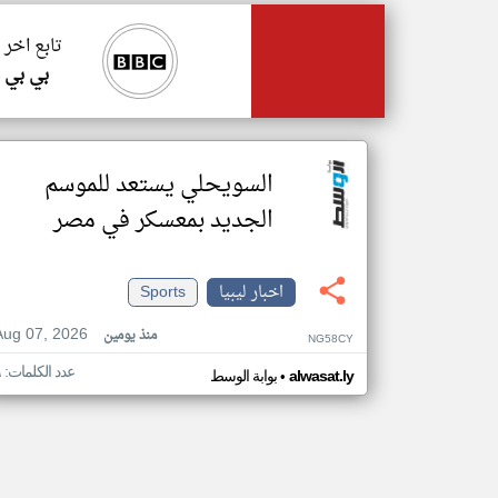
تابع اخر 
بي بي 
السويحلي يستعد للموسم
الجديد بمعسكر في مصر
اخبار ليبيا
Sports
Aug 07, 2026
منذ يومين
NG58CY
عدد الكلمات: ٩
•
alwasat.ly
بوابة الوسط