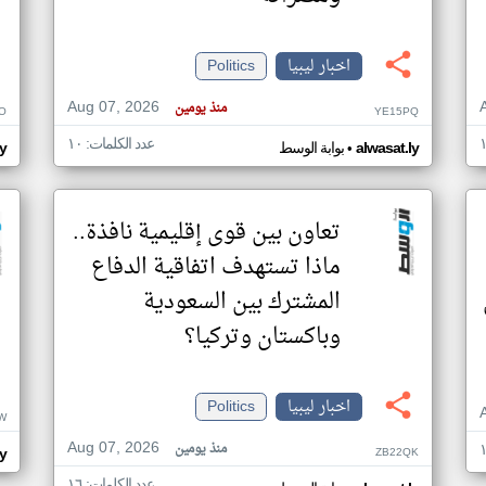
اخبار ليبيا
Politics
Aug 07, 2026
منذ يومين
O
YE15PQ
عدد الكلمات: ١٠
•
alwasat.ly
بوابة الوسط
ly
تعاون بين قوى إقليمية نافذة..
ماذا تستهدف اتفاقية الدفاع
المشترك بين السعودية
وباكستان وتركيا؟
اخبار ليبيا
Politics
W
Aug 07, 2026
منذ يومين
ZB22QK
ly
عدد الكلمات: ١٦