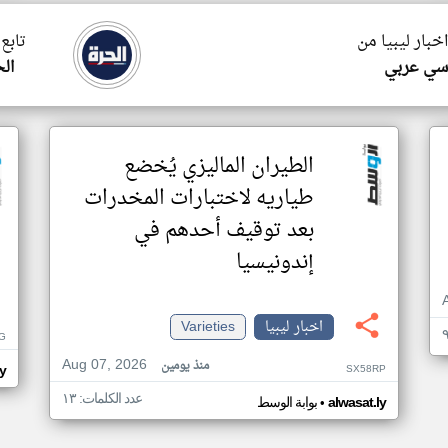
اخبار ليبيا من
تابع 
سي عربي
ال
الطيران الماليزي يُخضع
طياريه لاختبارات المخدرات
بعد توقيف أحدهم في
إندونيسيا
اخبار ليبيا
Varieties
G
Aug 07, 2026
منذ يومين
SX58RP
ly
عدد الكلمات: ١٣
•
alwasat.ly
بوابة الوسط