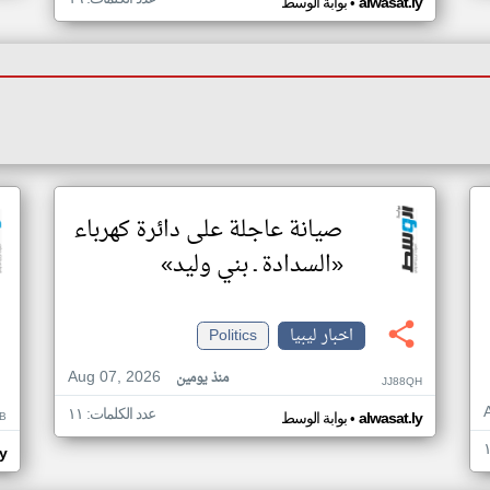
•
alwasat.ly
بوابة الوسط
صيانة عاجلة على دائرة كهرباء
«السدادة ـ بني وليد»
اخبار ليبيا
Politics
Aug 07, 2026
منذ يومين
JJ88QH
عدد الكلمات: ١١
•
B
alwasat.ly
بوابة الوسط
ly