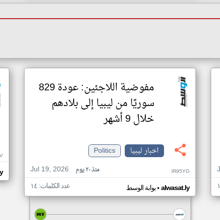
مفوضية اللاجئين: عودة 829
سوريًا من ليبيا إلى بلادهم
خلال 9 أشهر
اخبار ليبيا
Politics
V
Jul 19, 2026
منذ ٢٠ يوم
IR95YO
ly
عدد الكلمات: ١٤
•
alwasat.ly
بوابة الوسط