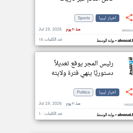
اخبار ليبيا
Sports
klyoum.com
تغيير الدولة
Jul 19, 2026
مصادر الأخبار من ليبيا
منذ ٢٠ يوم
WG66U
اخبار ليبيا على مدار الساعة
عدد الكلمات: ١٥
•
alwasat.
بوابة الوسط
أهم اخبار ليبيا العاجلة والمباشرة
رئيس المجر يوقع تعديلاً
دستوريًا ينهي فترة ولايته
اخبار ليبيا
Politics
Jul 19, 2026
منذ ٢٠ يوم
VN24S
عدد الكلمات: ١٠
•
alwasat.
بوابة الوسط