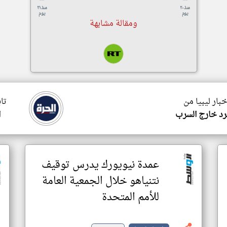
منذ ٢٠
منذ ٢١
يوم
يوم
ومقالة مشابهة
خبار ليبيا من
تاب
د خارج السرب
ا
عمدة نيويورك يدرس توقيف
نتنياهو خلال الجمعية العامة
للأمم المتحدة