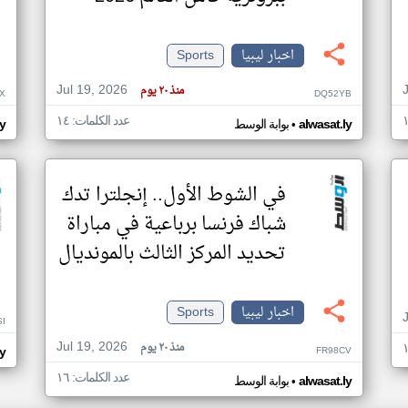
اخبار ليبيا
Sports
Jul 19, 2026
منذ ٢٠ يوم
X
DQ52YB
عدد الكلمات: ١٤
•
alwasat.ly
بوابة الوسط
ly
في الشوط الأول.. إنجلترا تدك
شباك فرنسا برباعية في مباراة
تحديد المركز الثالث بالمونديال
اخبار ليبيا
Sports
I
Jul 19, 2026
منذ ٢٠ يوم
FR98CV
ly
عدد الكلمات: ١٦
•
alwasat.ly
بوابة الوسط