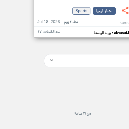
اخبار ليبيا
Sports
Jul 18, 2026
منذ ٢٠ يوم
KO99G
عدد الكلمات: ١٧
•
alwasat.
بوابة الوسط
من ١٦ ساعة