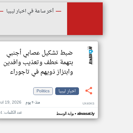
أخر ساعة في اخبار ليبيا
ضبط تشكيل عصابي أجنبي
بتهمة خطف وتعذيب وافدين
وابتزاز ذويهم في تاجوراء
اخبار ليبيا
Politics
Jul 19, 2026
منذ ٢٠ يوم
UX40KS
عدد الكلمات: ١٤
•
alwasat.ly
بوابة الوسط