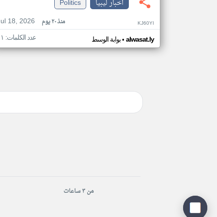
اخبار ليبيا
Politics
Jul 18, 2026
منذ ٢٠ يوم
KJ60YI
عدد الكلمات: ١١
•
alwasat.ly
بوابة الوسط
من ٣ ساعات