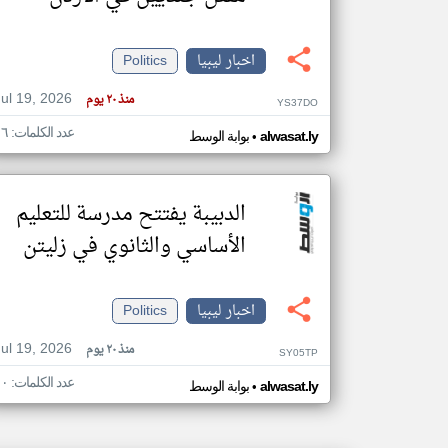
اخبار ليبيا
Politics
تعبر
Jul 19, 2026
منذ ٢٠ يوم
المقالات
YS37DO
الموجوده
هنا عن
عدد الكلمات: ١٦
•
alwasat.ly
بوابة الوسط
وجهة
نظر
كاتبيها.
الدبيبة يفتتح مدرسة للتعليم
الأساسي والثانوي في زليتن
اخبار ليبيا
Politics
Jul 19, 2026
منذ ٢٠ يوم
SY05TP
عدد الكلمات: ١٠
•
alwasat.ly
بوابة الوسط