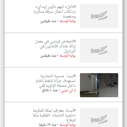
#«آبل» تتهم «أوبن إيه آي»
بارتكاب أعمال سرقة متكررة
ومتعمدة
-
بوابة الوسط
منذ دقيقتين
#انخفاض قياسي في معدل
إزالة غابات الأمازون في
البرازيل
-
بوابة الوسط
منذ دقيقتين
#ليبيا.. مسيرة انتحارية
تستهدف خزانا للنفط الخام
داخل مصفاة الزاوية (في
-
ار تي عربي
منذ ١٠ دقائق
#أستاذ جغرافيا بمكة المكرمة
لـ«نشرة الثامنة»: اتفاقية مكة
للدفاع ...
-
بوابة الوسط
منذ ٣٢ دقيقة