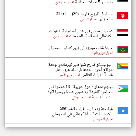
بتسيير 5 بصات مجانية
اخبار السودان
مسلسل تاريخ فارس (39) ... العدالة
والجزاء..
اخبار تونس
عصيان مدني في عدن استجابة لدعوات
الانتقالي للمطالبة بالخدمات
اخبار اليمن
حياة شاب موريتاني بين كثبان الصحراء
اخبار موريتانيا
اليونيسكو تدرج شواطئ نورماندي وعدة
مواقع أخرى أحدها في بلد عربي على
قائمة التراث العالمي
اخبار جزر القمر
بينهم ممثلو 7 دول عربية.. 13 عضوا في
مجلس "الفيفا" يدعمون عودة روسيا لكرة
القدم العالمية
اخبار جيبوتي
قراصنة يتخذون أفراد طاقم ناقلة
الكيماويات "أسانا" رهائن في الصومال
اخبار الصومال