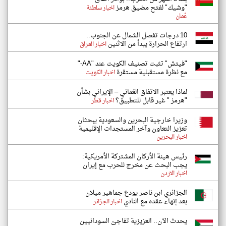
"وشيك" لفتح مضيق هرمز
اخبار سلطنة
عُمان
10 درجات تفصل الشمال عن الجنوب..
ارتفاع الحرارة يبدأ من الاثنين
اخبار العراق
"فيتش" تثبت تصنيف الكويت عند "AA-"
مع نظرة مستقبلية مستقرة
اخبار الكويت
لماذا يعتبر الاتفاق العُماني – الإيراني بشأن
"هرمز " غير قابل للتطبيق؟
اخبار قطر
وزيرا خارجية البحرين والسعودية يبحثان
تعزيز التعاون وآخر المستجدات الإقليمية
اخبار البحرين
رئيس هيئة الأركان المشتركة الأمريكية:
يجب البحث عن مخرج للحرب مع إيران
اخبار الاردن
الجزائري ابن ناصر يودع جماهير ميلان
بعد إنهاء عقده مع النادي
اخبار الجزائر
يحدث الآن.. العزيزية تفاجئ السودانيين