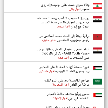
وفاة سوري صدما على أوتوستراد زوق
مصبح
اخبار لبنان
رويترز: السعودية تتأهب لهجمات محتملة
من جبهتي العراق واليمن وسط تصاعد
التوتر مع إيران
اخبار سوريا
برقية تهنئة إلى الملك محمد السادس من
رئيس جمهورية السلفادور
اخبار المغرب
البنك العربى الافريقى الدولى يطلق عرض
«AAIB Youth Pass» بكاش باك 50%
على المشتريات
اخبار مصر
خبر : منسقة أزياء: الحفاظ على الملابس
يبدأ بتغيير العادات اليومية
اخبار فلسطين
مهاجم القادسية يرد على أنباء تلقيه
عرضًا من الهلال
اخبار السعودية
مصور يوثّق مشاهد حالمة لأشجار
"الشعلة" في دبي
اخبار الإمارات
بعد 5 أشهر من الحرب.. بوادر اتفاق