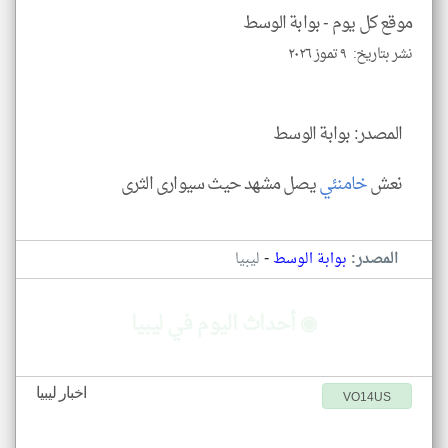
موقع كل يوم -
بوابة الوسط
نشر بتاريخ: ٩ تموز ٢٠٢٦
klyoum.com
المصدر: بوابة الوسط
نعش
خامنئي
يصل مشهد حيث سيوارى الثرى
-
المصدر:
بوابة الوسط
ليبيا
◉ أحداث اليوم في ليبيا
اخبار ليبيا
VO14US