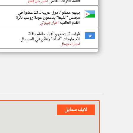
قائمة التراث العالمي
اخبار جزر القمر
بينهم ممثلو 7 دول عربية.. 13 عضوا في
مجلس "الفيفا" يدعمون عودة روسيا لكرة
القدم العالمية
اخبار جيبوتي
قراصنة يتخذون أفراد طاقم ناقلة
الكيماويات "أسانا" رهائن في الصومال
اخبار الصومال
لايف ستايل