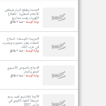
#عندما ينقطع التيار فيطفئ
الأحلام الصغيرة.. انقطاع
الكهرباء يفسد مشاريع
-
تعبر
بوابة الوسط
منذ ٣ دقائق
المقالات
الموجوده
هنا عن
وجهة
نظر
#جريدة «الوسط»: السلاح
كاتبيها.
المنفلت يعزز حضوره ويضرب
في غرب البلاد
-
بوابة الوسط
منذ ٣ دقائق
#دجاج بالصوص الآسيوي
الحلو والحار
-
بوابة الوسط
منذ ٥ دقائق
#أزمة إنفانتينو تعيد رسم
خريطة النفوذ الكروي في
مارس 2027