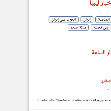
ار ليبيا
 المتحدة
إيران
الحرب على إيران
بنى تحتيه
سكة حديد
ار الساعة
بنغازي
رة
السكة-الحديد-جريمة
Permalink: