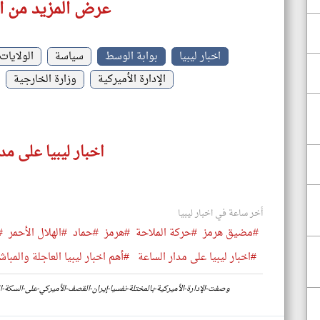
عرض المزيد من اخب
اخبار ليبيا
بوابة الوسط
سياسة
الولايات
الإدارة الأميركية
وزارة الخارجية
اخبار ليبيا على مد
أخر ساعة في اخبار ليبيا
#مضيق هرمز
#حركة الملاحة
#هرمز
#حماد
#الهلال الأحمر
#
#اخبار ليبيا على مدار الساعة
#أهم اخبار ليبيا العاجلة والمباش
https://www.klyoum.com/libya-news/ar/44-وصفت-الإدارة-الأميركية-بـالمختلة-نفسيا-إيران-القصف-الأميركي-على-