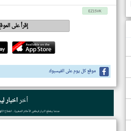
EZ15VK
إقرأ على الموق
موقع كل يوم على الفيسبوك
أخر
اخبار ليب
عندما ينقطع التيار فيطفئ الأحلام الصغيرة.. انقطاع الك