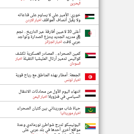
البحرين
خوري: الأمير علي لا يساوم على قناعاته
ولا يقبل أنصاف المواقف
اخبار الاردن
أغلى 10 لاعبين أفارقة عبر التاريخ.. نجم
ريال مدريد الجديد ينتزع الصدارة وتواجد
عربي لافت
اخبار الجزائر
كمين الصحراء.. المصادر العسكرية تكشف
كواليس تدمير أرتال المليشيا الثقيلة
اخبار
السودان
الجمعة: أمطار بهذه المناطق مع رياح قوية
اخبار تونس
انتهاء اليوم الأول من محادثات الانتقال
السياسي في فنزويلا
اخبار اليمن
حياة شاب موريتاني بين كثبان الصحراء
اخبار موريتانيا
اليونيسكو تدرج شواطئ نورماندي وعدة
مواقع أخرى أحدها في بلد عربي على