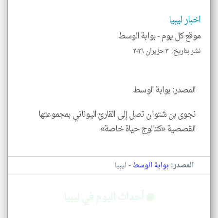
الم
و
العن
اخبار ليبيا
الا
للمق
موقع كل يوم -
بوابة الوسط
نشر بتاريخ: ٣ حزيران ٢٠٢٦
المصدر: بوابة الوسط
klyoum.com
نجوى بن شتوان تصل إلى القارئ اليوناني بمجموعتها
القصصية «كتالوج حياة خاصة»
-
المصدر:
بوابة الوسط
ليبيا
◉ أحداث اليوم في ليبيا