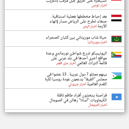
السيطرة على حريق جبل مرقب بالكريب
اخبار تونس
بعد إحباط مخططها بعملية استباقية..
صنعاء تطرح على الرياض مسار لإنهاء
الأزمة
اخبار اليمن
حياة شاب موريتاني بين كثبان الصحراء
اخبار موريتانيا
اليونيسكو تدرج شواطئ نورماندي وعدة
مواقع أخرى أحدها في بلد عربي على
قائمة التراث العالمي
اخبار جزر القمر
بينهم ممثلو 7 دول عربية.. 13 عضوا في
مجلس "الفيفا" يدعمون عودة روسيا لكرة
القدم العالمية
اخبار جيبوتي
قراصنة يتخذون أفراد طاقم ناقلة
الكيماويات "أسانا" رهائن في الصومال
اخبار الصومال