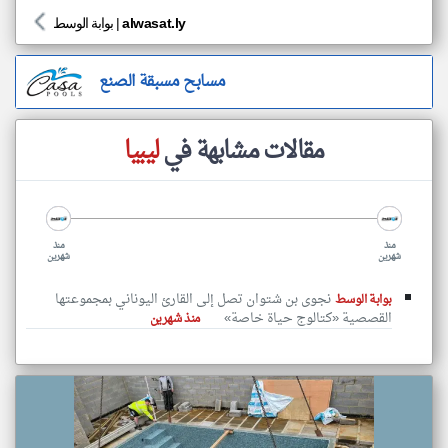
alwasat.ly
|
بوابة الوسط
مسابح مسبقة الصنع
مقالات مشابهة في
ليبيا
منذ
منذ
شهرين
شهرين
نجوى بن شتوان تصل إلى القارئ اليوناني بمجموعتها
بوابة الوسط
القصصية «كتالوج حياة خاصة»
منذ شهرين