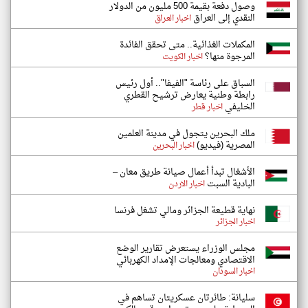
وصول دفعة بقيمة 500 مليون من الدولار
النقدي إلى العراق
اخبار العراق
المكملات الغذائية.. متى تحقق الفائدة
المرجوة منها؟
اخبار الكويت
السباق على رئاسة "الفيفا".. أول رئيس
رابطة وطنية يعارض ترشيح القطري
الخليفي
اخبار قطر
ملك البحرين يتجول في مدينة العلمين
المصرية (فيديو)
اخبار البحرين
الأشغال تبدأ أعمال صيانة طريق معان –
البادية السبت
اخبار الاردن
نهاية قطيعة الجزائر ومالي تشغل فرنسا
اخبار الجزائر
مجلس الوزراء يستعرض تقارير الوضع
الاقتصادي ومعالجات الإمداد الكهربائي
اخبار السودان
سليانة: طائرتان عسكريتان تساهم في