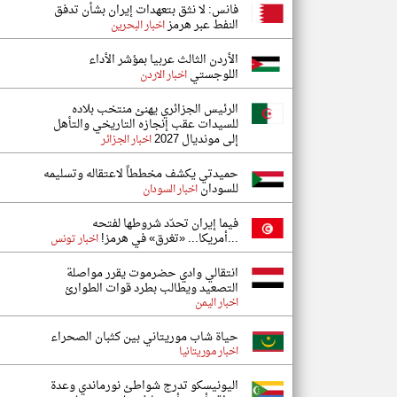
فانس: لا نثق بتعهدات إيران بشأن تدفق
النفط عبر هرمز
اخبار البحرين
الأردن الثالث عربيا بمؤشر الأداء
اللوجستي
اخبار الاردن
الرئيس الجزائري يهنئ منتخب بلاده
للسيدات عقب إنجازه التاريخي والتأهل
إلى مونديال 2027
اخبار الجزائر
حميدتي يكشف مخططاً لاعتقاله وتسليمه
للسودان
اخبار السودان
فيما إيران تحدّد شروطها لفتحه
...أمريكا... «تغرق» في هرمز!
اخبار تونس
انتقالي وادي حضرموت يقرر مواصلة
التصعيد ويطالب بطرد قوات الطوارئ
اخبار اليمن
حياة شاب موريتاني بين كثبان الصحراء
اخبار موريتانيا
اليونيسكو تدرج شواطئ نورماندي وعدة