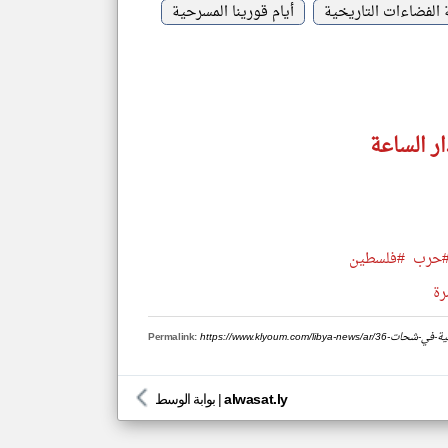
 الفضاءات التاريخية
أيام قورينا المسرحية
ار الساعة
حرب
#فلسطين
رة
ورينا-المسرحية-في-شحات
Permalink:
alwasat.ly
|
بوابة الوسط