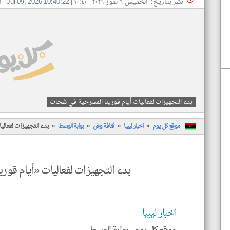
نشر بتاريخ: الخميس ٩ تموز ٢٠٢٦ - ١٠:٤٠
|
Jul 09, 2026 10:40:22
- ا
بدء التجهيزات لفعاليات أيام قورينا المسرحية في شحات
موقع كل يوم
اخبار ليبيا
ثقافة وفن
بوابة الوسط
بدء التجهيزات لفعال
بدء التجهيزات لفعاليات «أيام قو
اخبار ليبيا