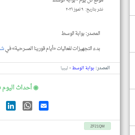
موقع كل يوم -
بوابة الوسط
نشر بتاريخ: ٩ تموز ٢٠٢٦
المصدر: بوابة الوسط
بدء التجهيزات لفعاليات «أيام قورينا المسرحية» في
شح
-
المصدر:
بوابة الوسط
ليبيا
◉ أحداث اليوم في
ZF21QM