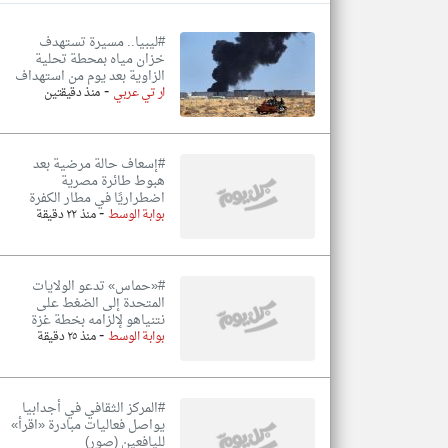
#ليبيا.. مسيرة تستهدف
خزان مياه بمحطة تحلية
الزاوية بعد يوم من استهداف
-
تعبر
ار تي عربي
منذ دقيقتين
المقالات
الموجوده
هنا عن
وجهة
نظر
#إسعاف حالة مرضية بعد
كاتبيها.
هبوط طائرة مصرية
اضطراريًا في مطار الكفرة
-
بوابة الوسط
منذ ٢٢ دقيقة
#«حماس» تدعو الولايات
المتحدة إلى الضغط على
نتنياهو لإلزامه بخطة غزة
-
بوابة الوسط
منذ ٢٥ دقيقة
#المركز الثقافي في أجدابيا
يواصل فعاليات مبادرة «اقرأ»
لليافعين (صور)