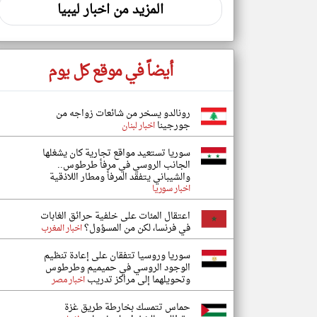
المزيد من اخبار ليبيا
أيضاً في موقع كل يوم
رونالدو يسخر من شائعات زواجه من
جورجينا
اخبار لبنان
سوريا تستعيد مواقع تجارية كان يشغلها
الجانب الروسي في مرفأ طرطوس..
والشيباني يتفقد المرفأ ومطار اللاذقية
اخبار سوريا
اعتقال المئات على خلفية حرائق الغابات
في فرنسا، لكن من المسؤول؟
اخبار المغرب
سوريا وروسيا تتفقان على إعادة تنظيم
الوجود الروسي في حميميم وطرطوس
وتحويلهما إلى مراكز تدريب
اخبار مصر
حماس تتمسك بخارطة طريق غزة