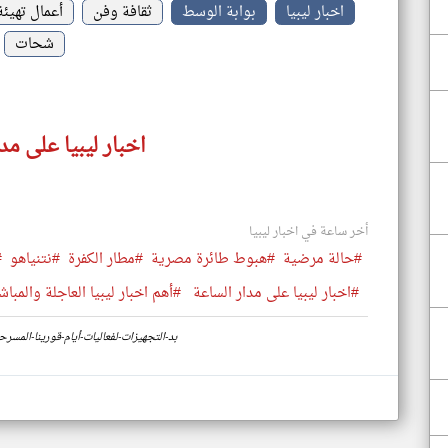
اخبار ليبيا
بوابة الوسط
ثقافة وفن
أعمال تهيئة
شحات
اخبار ليبيا على مد
أخر ساعة في اخبار ليبيا
#حالة مرضية
#هبوط طائرة مصرية
#مطار الكفرة
#نتنياهو
#
#اخبار ليبيا على مدار الساعة
#أهم اخبار ليبيا العاجلة والمباش
https://www.klyoum.com/libya-news/ar/36-بد-التجهيزات-لفعاليات-أيام-ق