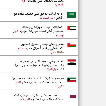
وتطالب بالضغط على نتنياهو
اخبار
فلسطين
روجر ايبانيز يوافق على تجديد عقده مع
الأهلي
اخبار السعودية
الإمارات.. ميناء خورفكان يستعد
لاستقبال أكبر شحنة سيارات صينية
اخبار
الإمارات
مصر وعُمان تبحثان تعميق التعاون
الاستثماري وفتح أسواق جديدة
اخبار
سلطنة عُمان
الحشد ينفي معرفة الفياض المسبقة
بالقصف.. ويعلن التحقيق بتقصير "اللواء
30"
اخبار العراق
«مجموعة شركات النصف» تدعم «صندوق
الاستجابة الطارئة».. بمليون دولار
اخبار
الكويت
أمير قطر وسلطان عُمان يستعرضان تعزيز
العلاقات والتعاون المشترك
اخبار قطر