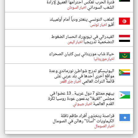
فترة الحرب تعكس احترامها العميق لإرادة
الشعب السوداني
اخبار السودان
الملعب التونسي يتعثر ودياً أمام أولمبيك
أقبو
اخبار تونس
الفيدرالي في نيويورك انحسار الضغوط
التضخمية تدريجياً
اخبار اليمن
حياة شاب موريتاني بين كثبان الصحراء
اخبار موريتانيا
اليونيسكو تدرج شواطئ نورماندي وعدة
مواقع أخرى أحدها في بلد عربي على
قائمة التراث العالمي
اخبار جزر القمر
بينهم ممثلو 7 دول عربية.. 13 عضوا في
مجلس "الفيفا" يدعمون عودة روسيا لكرة
القدم العالمية
اخبار جيبوتي
قراصنة يتخذون أفراد طاقم ناقلة
الكيماويات "أسانا" رهائن في الصومال
اخبار الصومال