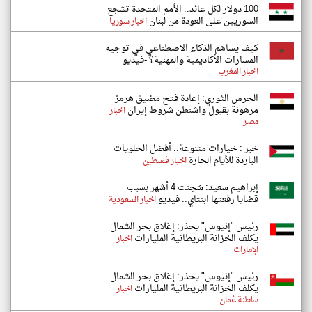
100 دولار لكل عائد.. الأمم المتحدة تشجع
السوريين على العودة من لبنان
اخبار سوريا
كيف يساهم الذكاء الاصطناعي في توجيه
المسارات الأكاديمية والمهنية؟ -فيديو
اخبار المغرب
الحرس الثوري: إعادة فتح مضيق هرمز
مرهونة بقبول واشنطن شروط إيران
اخبار
مصر
خبر : خيارات متنوعة.. أفضل الحلويات
الباردة للأيام الحارة
اخبار فلسطين
إبراهيم سعيد: سُجنت 4 أشهر بسبب
قضايا رفعتها ابنتاي.. فيديو
اخبار السعودية
رئيس "إنيوس" يحذر: إغلاق بحر الشمال
يكلف الخزانة البريطانية المليارات
اخبار
الإمارات
رئيس "إنيوس" يحذر: إغلاق بحر الشمال
يكلف الخزانة البريطانية المليارات
اخبار
سلطنة عُمان