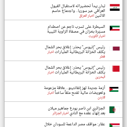
لبنان يبدأ تحضيراته لاستقبال الفيول
العراقي عبر سوريا.. واجتماع حاسم
الاثنين
اخبار العراق
السيطرة على تسرب ناجم عن اصطدام
مسيّرة بخزان في مصفاة الزاوية الليبية
اخبار الكويت
رئيس "إنيوس" يحذر: إغلاق بحر الشمال
يكلف الخزانة البريطانية المليارات
اخبار
قطر
رئيس "إنيوس" يحذر: إغلاق بحر الشمال
يكلف الخزانة البريطانية المليارات
اخبار
البحرين
أزمة جديدة تهز إنفانتينو.. علاقة مزعومة
وتعويضات مالية تفتح ملفاً ساخناً
اخبار
الاردن
الجزائري ابن ناصر يودع جماهير ميلان
بعد إنهاء عقده مع النادي
اخبار الجزائر
عقار: مواقف مصر الداعمة للسودان خلال