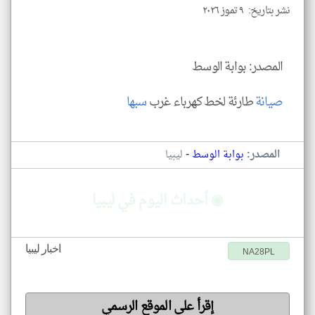
نشر بتاريخ: ٩ تموز ٢٠٢٦
klyoum.com
المصدر: بوابة الوسط
صيانة
طارئة لخط كهرباء غرب
سبها
-
المصدر:
بوابة الوسط
ليبيا
◉ أحداث اليوم في ليبيا
اخبار ليبيا
NA28PL
إقرأ على الموقع الرسمي