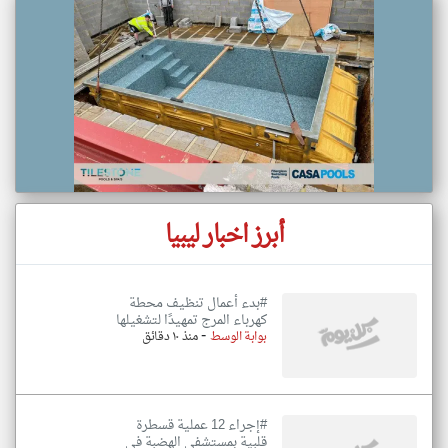
أبرز اخبار ليبيا
#بدء أعمال تنظيف محطة
كهرباء المرج تمهيدًا لتشغيلها
-
بوابة الوسط
منذ ١٠ دقائق
#إجراء 12 عملية قسطرة
قلبية بمستشفى الهضبة في