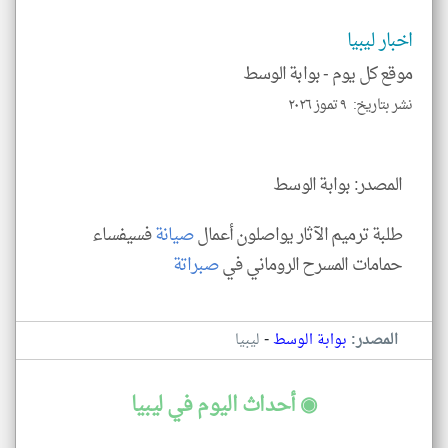
الم
و
العن
اخبار ليبيا
الا
للمق
موقع كل يوم -
بوابة الوسط
نشر بتاريخ: ٩ تموز ٢٠٢٦
المصدر: بوابة الوسط
klyoum.com
طلبة ترميم الآثار يواصلون أعمال
صيانة
فسيفساء
حمامات المسرح الروماني في
صبراتة
-
المصدر:
بوابة الوسط
ليبيا
◉ أحداث اليوم في ليبيا