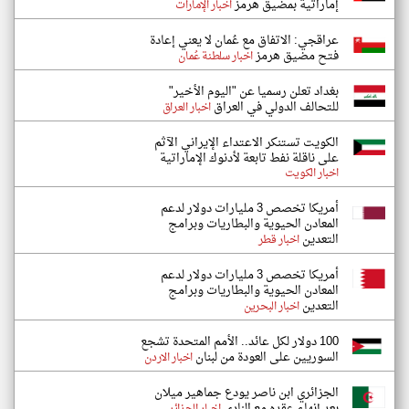
إماراتية بمضيق هرمز
اخبار الإمارات
عراقجي: الاتفاق مع عُمان لا يعني إعادة
فتح مضيق هرمز
اخبار سلطنة عُمان
بغداد تعلن رسميا عن "اليوم الأخير"
للتحالف الدولي في العراق
اخبار العراق
الكويت تستنكر الاعتداء الإيراني الآثم
على ناقلة نفط تابعة لأدنوك الإماراتية
اخبار الكويت
أمريكا تخصص 3 مليارات دولار لدعم
المعادن الحيوية والبطاريات وبرامج
التعدين
اخبار قطر
أمريكا تخصص 3 مليارات دولار لدعم
المعادن الحيوية والبطاريات وبرامج
التعدين
اخبار البحرين
100 دولار لكل عائد.. الأمم المتحدة تشجع
السوريين على العودة من لبنان
اخبار الاردن
الجزائري ابن ناصر يودع جماهير ميلان
بعد إنهاء عقده مع النادي