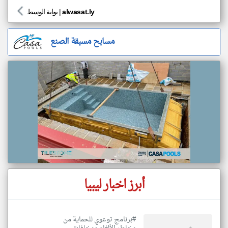
alwasat.ly
|
بوابة الوسط
مسابح مسبقة الصنع
أبرز اخبار ليبيا
#برنامج توعوي للحماية من