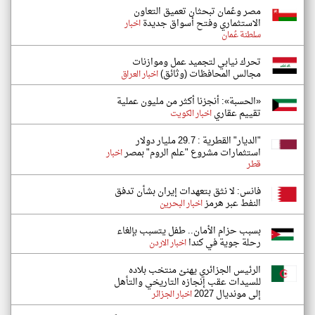
مصر وعُمان تبحثان تعميق التعاون
الاستثماري وفتح أسواق جديدة
اخبار
سلطنة عُمان
تحرك نيابي لتجميد عمل وموازنات
مجالس المحافظات (وثائق)
اخبار العراق
«الحسبة»: أنجزنا أكثر من مليون عملية
تقييم عقاري
اخبار الكويت
"الديار" القطرية : 29.7 مليار دولار
استثمارات مشروع "علم الروم" بمصر
اخبار
قطر
فانس: لا نثق بتعهدات إيران بشأن تدفق
النفط عبر هرمز
اخبار البحرين
بسبب حزام الأمان.. طفل يتسبب بإلغاء
رحلة جوية في كندا
اخبار الاردن
الرئيس الجزائري يهنئ منتخب بلاده
للسيدات عقب إنجازه التاريخي والتأهل
إلى مونديال 2027
اخبار الجزائر