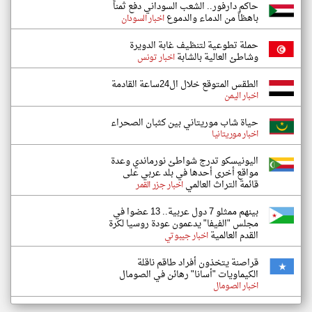
حاكم دارفور.. الشعب السوداني دفع ثمناً
باهظاً من الدماء والدموع
اخبار السودان
حملة تطوعية لتنظيف غابة الدويرة
وشاطئ العالية بالشابة
اخبار تونس
الطقس المتوقع خلال ال24ساعة القادمة
اخبار اليمن
حياة شاب موريتاني بين كثبان الصحراء
اخبار موريتانيا
اليونيسكو تدرج شواطئ نورماندي وعدة
مواقع أخرى أحدها في بلد عربي على
قائمة التراث العالمي
اخبار جزر القمر
بينهم ممثلو 7 دول عربية.. 13 عضوا في
مجلس "الفيفا" يدعمون عودة روسيا لكرة
القدم العالمية
اخبار جيبوتي
قراصنة يتخذون أفراد طاقم ناقلة
الكيماويات "أسانا" رهائن في الصومال
اخبار الصومال