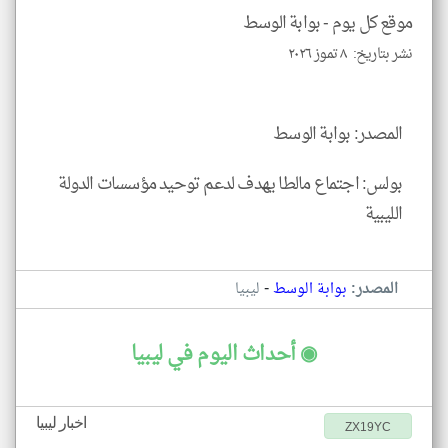
للمق
موقع كل يوم -
بوابة الوسط
نشر بتاريخ: ٨ تموز ٢٠٢٦
klyoum.com
المصدر: بوابة الوسط
بولس: اجتماع مالطا يهدف لدعم توحيد مؤسسات الدولة
الليبية
-
المصدر:
بوابة الوسط
ليبيا
◉ أحداث اليوم في ليبيا
اخبار ليبيا
ZX19YC