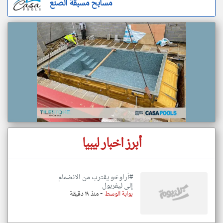
مسابح مسبقة الصنع
أبرز اخبار ليبيا
#أراوخو يقترب من الانضمام
إلى ليفربول
-
بوابة الوسط
منذ ١٩ دقيقة