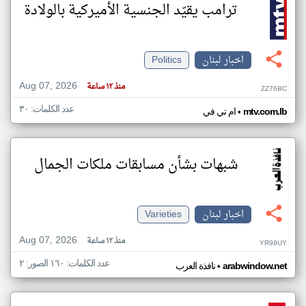
ترامب يقيّد الجنسية الأميركية بالولادة
اخبار لبنان
Politics
Aug 07, 2026
منذ ١٢ ساعة
ZZ76BC
عدد الكلمات: ٣٠
•
mtv.com.lb
ام تي في
شبهات بشأن مسابقات ملكات الجمال
اخبار لبنان
Varieties
Aug 07, 2026
منذ ١٢ ساعة
YR99UY
عدد الكلمات: ١٦٠ الصور: ٢
•
arabwindow.net
نافذة العرب