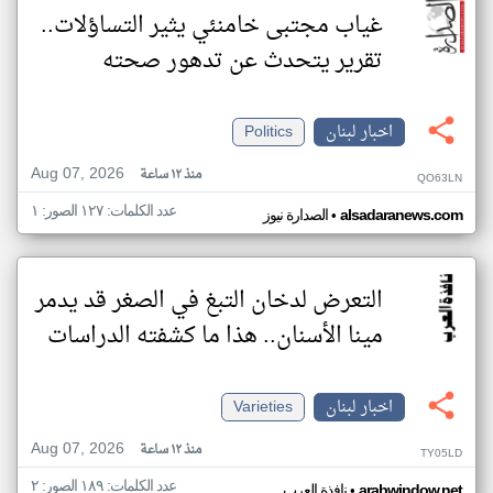
غياب مجتبى خامنئي يثير التساؤلات..
تقرير يتحدث عن تدهور صحته
اخبار لبنان
Politics
Aug 07, 2026
منذ ١٢ ساعة
QO63LN
عدد الكلمات: ١٢٧ الصور: ١
•
alsadaranews.com
الصدارة نيوز
التعرض لدخان التبغ في الصغر قد يدمر
مينا الأسنان.. هذا ما كشفته الدراسات
اخبار لبنان
Varieties
Aug 07, 2026
منذ ١٢ ساعة
TY05LD
عدد الكلمات: ١٨٩ الصور: ٢
•
arabwindow.net
نافذة العرب