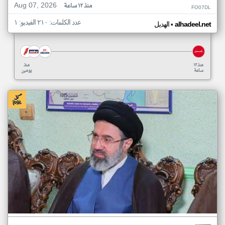
Aug 07, 2026
منذ ١٢ ساعة
FO07DL
عدد الكلمات: ٢١٠ الفيديو: ١
•
alhadeel.net
الهديل
منذ ١٢
منذ
ساعة
يومين