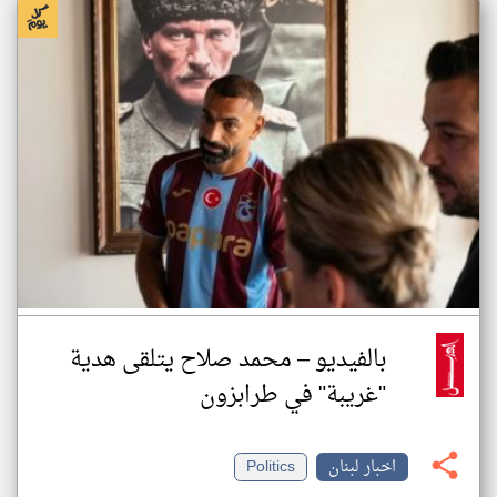
بالفيديو – محمد صلاح يتلقى هدية
"غريبة" في طرابزون
اخبار لبنان
Politics