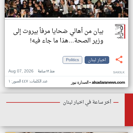
بيان من أهالي ضحايا مرفأ بيروت إلى
وزير الصحة…هذا ما جاء فيه!
اخبار لبنان
Politics
Aug 07, 2026
منذ ١٢ ساعة
SA93LK
عدد الكلمات: ٤٤٧ الصور: ١
•
alsadaranews.com
الصدارة نيوز
أخر ساعة في اخبار لبنان