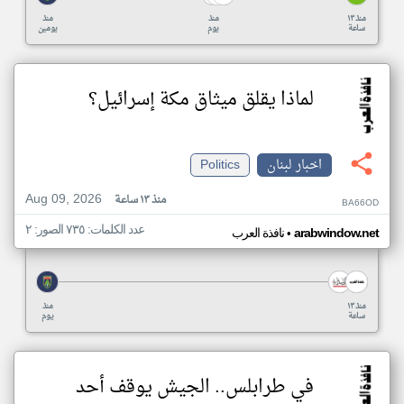
منذ ١٣
منذ
منذ
ساعة
يوم
يومين
لماذا يقلق ميثاق مكة إسرائيل؟
اخبار لبنان
Politics
Aug 09, 2026
منذ ١٣ ساعة
BA66OD
عدد الكلمات: ٧٣٥ الصور: ٢
•
arabwindow.net
نافذة العرب
منذ ١٣
منذ
ساعة
يوم
في طرابلس.. الجيش يوقف أحد