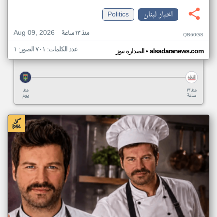
اخبار لبنان
Politics
Aug 09, 2026
منذ ١٣ ساعة
QB60GS
عدد الكلمات: ٧٠١ الصور: ١
•
alsadaranews.com
الصدارة نيوز
منذ ١٣
منذ
ساعة
يوم