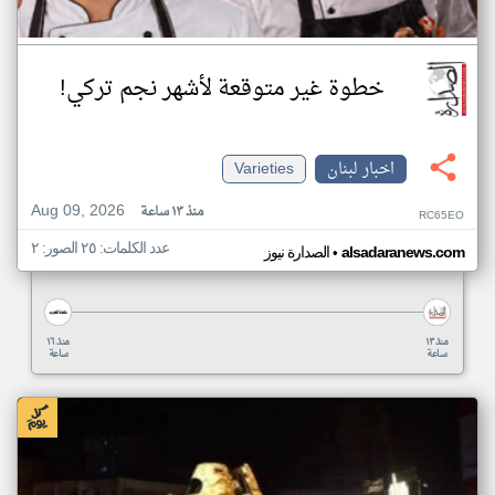
خطوة غير متوقعة لأشهر نجم تركي!
اخبار لبنان
Varieties
Aug 09, 2026
منذ ١٣ ساعة
RC65EO
عدد الكلمات: ٢٥ الصور: ٢
•
alsadaranews.com
الصدارة نيوز
منذ ١٣
منذ ١٦
ساعة
ساعة