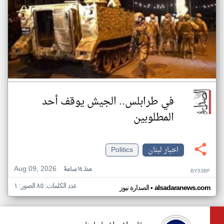
في طرابلس.. الجيش يوقف أحد
المطلوبين
اخبار لبنان
Politics
Aug 09, 2026
منذ ١٤ ساعة
BY53BF
عدد الكلمات: ٨٥ الصور: ١
•
alsadaranews.com
الصدارة نيوز