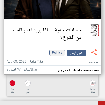
حسابات خفيّة.. ماذا يريد نعيم قاسم
من الشرع؟
اخبار لبنان
Politics
Aug 09, 2026
منذ ١٣ ساعة
KH56GX
عدد الكلمات: ٧٢٢ الصور: ١
•
alsadaranews.com
الصدارة نيوز
منذ ١٣
منذ
منذ
ساعة
يوم
يوم