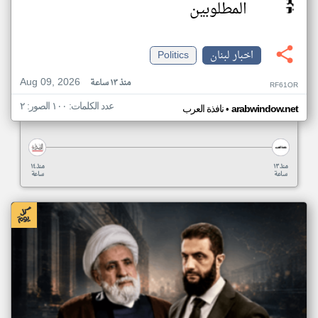
المطلوبين
اخبار لبنان
Politics
Aug 09, 2026
منذ ١٣ ساعة
RF61OR
عدد الكلمات: ١٠٠ الصور: ٢
•
arabwindow.net
نافذة العرب
منذ ١٣
منذ ١٤
ساعة
ساعة