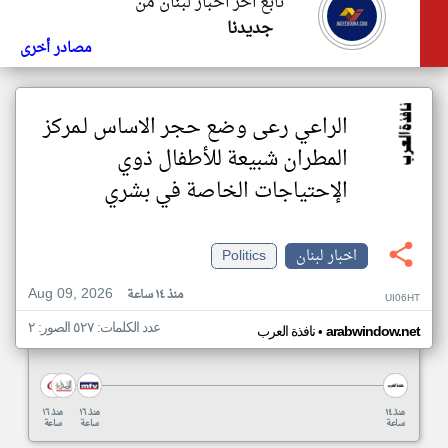
تابع اخر اخبار لبنان من
جديدنا
مصادر أخرى
الراعي رعى وضع حجر الاساس لـمركز
المطران شبيعة للأطفال ذوي
الإحتياجات الخاصة في بشري
اخبار لبنان
Politics
Aug 09, 2026
منذ ١٤ ساعة
UI06HT
عدد الكلمات: ٥٢٧ الصور: ٢
•
arabwindow.net
نافذة العرب
منذ ١٤
منذ ١٦
منذ ١٦
ساعة
ساعة
ساعة