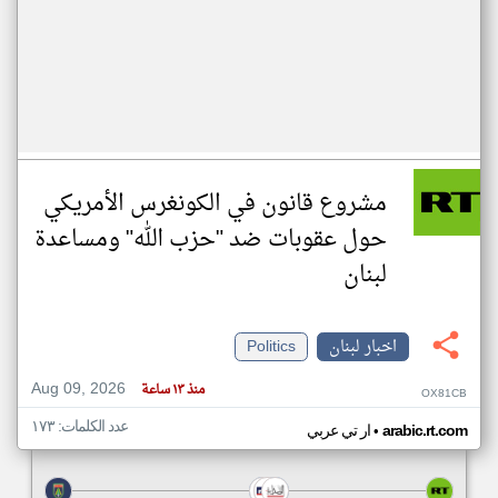
مشروع قانون في الكونغرس الأمريكي
حول عقوبات ضد "حزب الله" ومساعدة
لبنان
اخبار لبنان
Politics
Aug 09, 2026
منذ ١٣ ساعة
OX81CB
عدد الكلمات: ١٧٣
•
arabic.rt.com
ار تي عربي