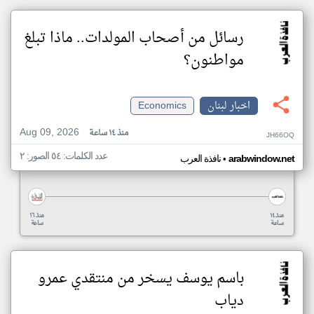
رسائل من أصحاب المولدات.. ماذا تبلغ
مواطنون؟
اخبار لبنان
Economics
Aug 09, 2026
منذ ١٤ ساعة
JH66OQ
عدد الكلمات: ٥٤ الصور: ٢
•
arabwindow.net
نافذة العرب
منذ ١٤
منذ ١٦
ساعة
ساعة
باسم يوسف يسخر من منتقدي عمرو
دياب