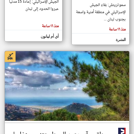
الجيش الإسرائيلي: إعادة 15 مدنياً
سموتريتش: بقاء الجيش
عبروا الحدود إلى لبنان
الإسرائيلي في منطقة أمنية واسعة
klyoum.com
بجنوب لبنان ...
تغيير الدولة
منذ ١٦ ساعة
تعبر
مصادر الأخبار من لبنان
منذ ١٦ ساعة
المقالات
الموجوده
أي أم ليبانون
اخبار لبنان على مدار الساعة
هنا عن
النشرة
وجهة
نظر
أهم اخبار لبنان العاجلة والمباشرة
كاتبيها.