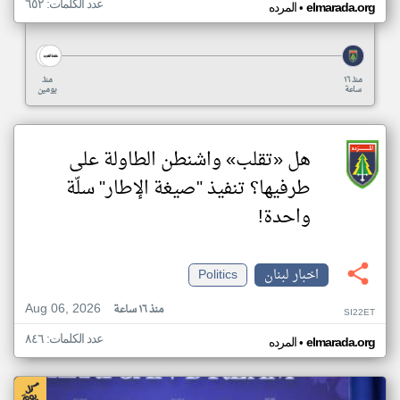
عدد الكلمات: ٦٥٢
•
elmarada.org
المرده
منذ ١٦
منذ
ساعة
يومين
هل «تقلب» واشنطن الطاولة على
طرفيها؟ تنفيذ "صيغة الإطار" سلّة
واحدة!
اخبار لبنان
Politics
Aug 06, 2026
منذ ١٦ ساعة
SI22ET
عدد الكلمات: ٨٤٦
•
elmarada.org
المرده