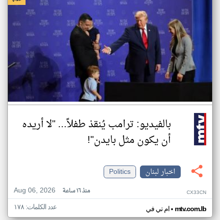
بالفيديو: ترامب يُنقذ طفلاً... "لا أريده
أن يكون مثل بايدن"!
اخبار لبنان
Politics
Aug 06, 2026
منذ ١٦ ساعة
CX33CN
عدد الكلمات: ١٧٨
•
mtv.com.lb
ام تي في