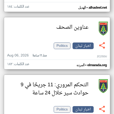
عدد الكلمات: ١٨٤
•
alhadeel.net
الهديل
عناوين الصحف
اخبار لبنان
Politics
Aug 06, 2026
منذ ١٦ ساعة
ZC25DU
عدد الكلمات: ١٨٢
•
elmarada.org
المرده
التحكم المروري: 11 جريحًا في 9
حوادث سير خلال 24 ساعة
اخبار لبنان
Politics