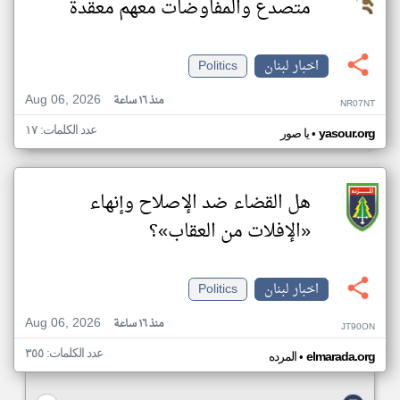
متصدع والمفاوضات معهم معقدة
اخبار لبنان
Politics
Aug 06, 2026
منذ ١٦ ساعة
NR07NT
عدد الكلمات: ١٧
•
yasour.org
يا صور
هل القضاء ضد الإصلاح وإنهاء
«الإفلات من العقاب»؟
اخبار لبنان
Politics
Aug 06, 2026
منذ ١٦ ساعة
JT90ON
عدد الكلمات: ٣٥٥
•
elmarada.org
المرده