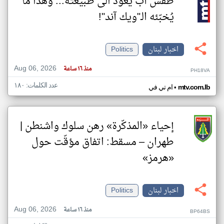
طقس آب يعود الى طبيعته... وهذا ما
يُخبّئه الـ"ويك آند"!
اخبار لبنان
Politics
Aug 06, 2026
منذ ١٦ ساعة
PH18VA
عدد الكلمات: ١٨٠
•
mtv.com.lb
ام تي في
إحياء «المذكّرة» رهن سلوك واشنطن |
طهران – مسقط: اتفاق مؤقّت حول
«هرمز»
اخبار لبنان
Politics
Aug 06, 2026
منذ ١٦ ساعة
BP64BS