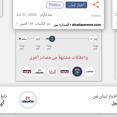
اخبار لبنان
Politics
Jul 31, 2026
منذ ٨ أيام
IP30AG
عدد الكلمات: ١٨٢ الصور: ١
•
alsadaranews.com
الصدارة نيوز
منذ ٨
منذ ٩
منذ ١٠
منذ ١٠
أيام
أيام
أيام
أيام
و٦مقالات مشابهة من مصادر أخرى
اخبار لبنان من
تابع 
يل
أي 