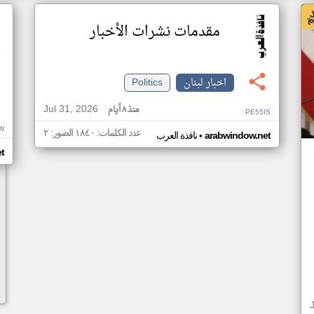
مقدمات نشرات الأخبار
اخبار لبنان
Politics
Jul 31, 2026
منذ ٨ أيام
PE55IS
W
عدد الكلمات: ١٨٤٠ الصور: ٢
•
arabwindow.net
نافذة العرب
t