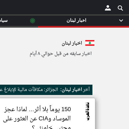
◉
اخبار لبنان
سيا
×
اخبار لبنان
اخبار سابقه من قبل حوالي ٨ أيام
أخر
اخبار لبنان:
الجزائر: مكافآت مالية للإبلاغ 
150 يوماً بلا أثر… لماذا عجز
الموساد وCIA عن العثور على
مجتبى خامنئي؟