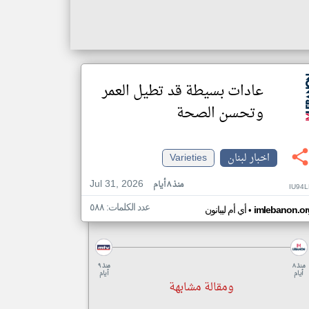
عادات بسيطة قد تطيل العمر
وتحسن الصحة
اخبار لبنان
Varieties
Jul 31, 2026
منذ ٨ أيام
IU94
عدد الكلمات: ٥٨٨
•
imlebanon.or
أي أم ليبانون
منذ ٨
منذ ٩
أيام
أيام
ومقالة مشابهة