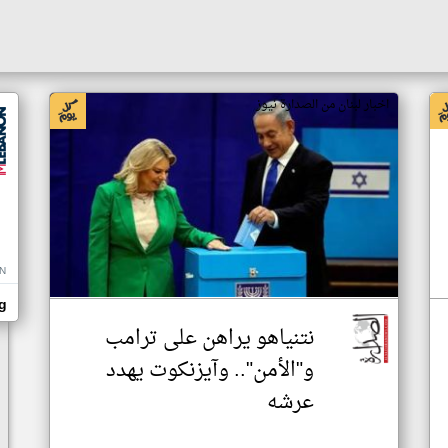
اخبار لبنان من الصدارة نيوز
LN
g
نتنياهو يراهن على ترامب
و"الأمن".. وآيزنكوت يهدد
عرشه