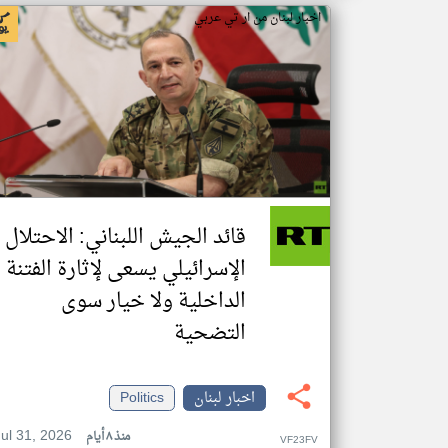
اخبار لبنان من ار تي عربي
قائد الجيش اللبناني: الاحتلال
الإسرائيلي يسعى لإثارة الفتنة
الداخلية ولا خيار سوى
التضحية
اخبار لبنان
Politics
Jul 31, 2026
منذ ٨ أيام
VF23FV