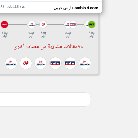
عدد الكلمات: ١٨١
•
arabic.rt.com
ار تي عربي
منذ ٨
منذ ٨
منذ ٩
منذ ٩
منذ ١٠
أيام
أيام
أيام
أيام
أيام
و٨مقالات مشابهة من مصادر أخرى