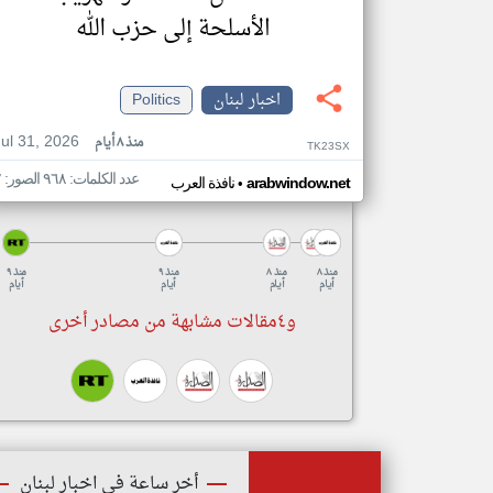
الأسلحة إلى حزب الله
اخبار لبنان
Politics
Jul 31, 2026
منذ ٨ أيام
TK23SX
عدد الكلمات: ٩٦٨ الصور: ٢
•
arabwindow.net
نافذة العرب
منذ ٨
منذ ٨
منذ ٩
منذ ٩
أيام
أيام
أيام
أيام
و٤مقالات مشابهة من مصادر أخرى
أخر ساعة في اخبار لبنان