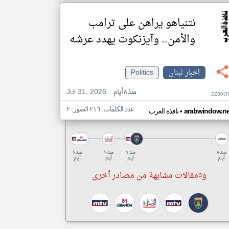
نتنياهو يراهن على ترامب
والأمن.. وآيزنكوت يهدد عرشه
اخبار لبنان
Politics
Jul 31, 2026
منذ ٨ أيام
ZZ30O
عدد الكلمات: ٢١٦ الصور: ٢
•
arabwindow.ne
نافذة العرب
منذ ٨
منذ ٩
منذ ١٠
منذ ١٠
أيام
أيام
أيام
أيام
و٥مقالات مشابهة من مصادر أخرى