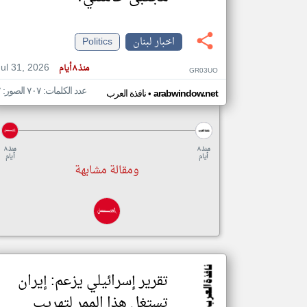
اخبار لبنان
Politics
تعبر
Jul 31, 2026
منذ ٨ أيام
المقالات
GR03UO
الموجوده
هنا عن
عدد الكلمات: ٧٠٧ الصور: ٢
•
arabwindow.net
نافذة العرب
وجهة
نظر
كاتبيها.
منذ ٨
منذ ٨
أيام
أيام
ومقالة مشابهة
تقرير إسرائيلي يزعم: إيران
تستغل هذا الممر لتهريب