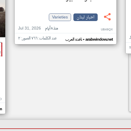
اخبار لبنان
Varieties
Jul 31, 2026
منذ ٨ أيام
UB48QX
عدد الكلمات: ٧٦٦ الصور: ٢
•
arabwindow.net
نافذة العرب
O
m