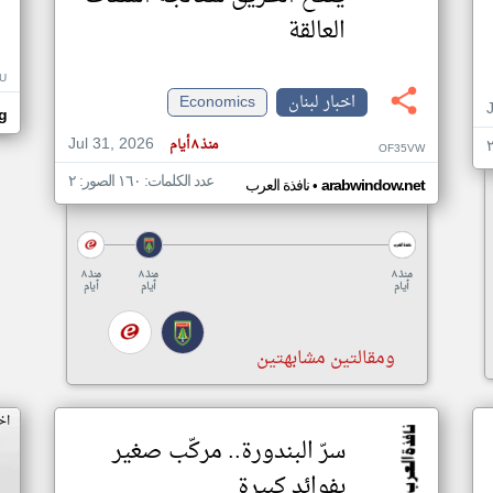
العالقة
U
اخبار لبنان
Economics
g
Jul 31, 2026
منذ ٨ أيام
OF35VW
عدد الكلمات: ١٦٠ الصور: ٢
•
arabwindow.net
نافذة العرب
منذ ٨
منذ ٨
منذ ٨
أيام
أيام
أيام
ومقالتين مشابهتين
اخ
سرّ البندورة.. مركّب صغير
بفوائد كبيرة