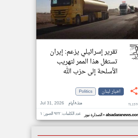
تقرير إسرائيلي يزعم: إيران
تستغل هذا الممر لتهريب
الأسلحة إلى حزب الله
اخبار لبنان
Politics
Jul 31, 2026
منذ ٨ أيام
TL15T
عدد الكلمات: ٩٢٢ الصور: ١
•
alsadaranews.co
الصدارة نيوز