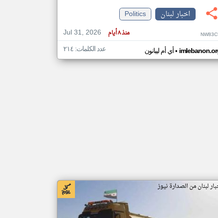
اخبار لبنان
Politics
klyoum.com
Jul 31, 2026
منذ ٨ أيام
NW83C
تغيير الدولة
مصادر الأخبار من لبنان
عدد الكلمات: ٢١٤
•
imlebanon.or
أي أم ليبانون
اخبار لبنان على مدار الساعة
أهم اخبار لبنان العاجلة والمباشرة
بار لبنان من الصدارة نيوز