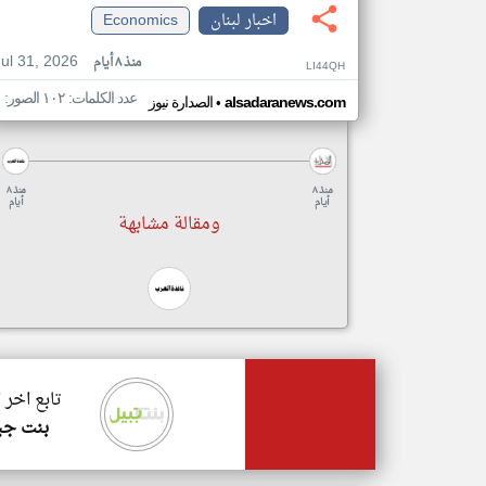
اخبار لبنان
Economics
Jul 31, 2026
منذ ٨ أيام
LI44QH
عدد الكلمات: ١٠٢ الصور: ١
•
alsadaranews.com
الصدارة نيوز
منذ ٨
منذ ٨
أيام
أيام
ومقالة مشابهة
تابع اخر 
بنت جب