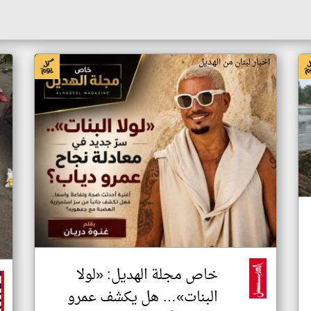
اخبار لبنان من الهديل
اخ
خاص مجلة الهديل: «لولا
البنات»… هل يكشف عمرو