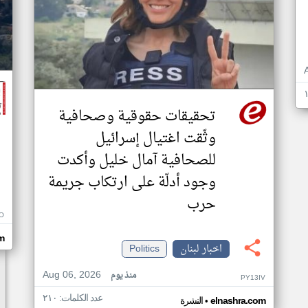
تحقيقات حقوقية وصحافية
وثّقت اغتيال إسرائيل
للصحافية آمال خليل وأكدت
وجود أدلّة على ارتكاب جريمة
حرب
O
m
اخبار لبنان
Politics
Aug 06, 2026
منذ يوم
PY13IV
عدد الكلمات: ٢١٠
•
elnashra.com
النشرة