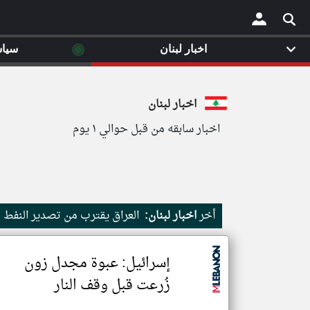
◉
اخبار لبنان
سيا
×
اخبار لبنان
اخبار سابقه من قبل حوالي ١ يوم
أخر
اخبار لبنان:
العراق يقترب من تصدير النفط ع
إسرائيل: عبوة مجدل زون
زُرعت قبل وقف النار