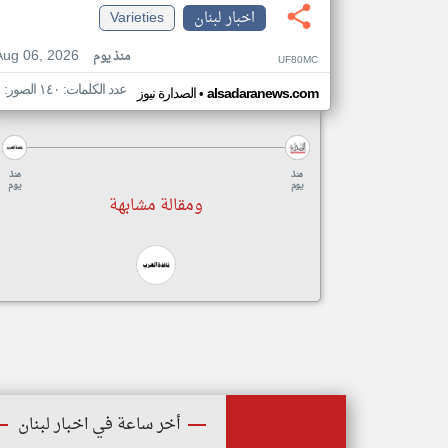
اخبار لبنان
Varieties
Aug 06, 2026
منذ يوم
UF80MC
عدد الكلمات: ١٤٠ الصور: ١
•
alsadaranews.com
الصدارة نيوز
منذ
منذ
يوم
يوم
ومقالة مشابهة
أخر ساعة في اخبار لبنان