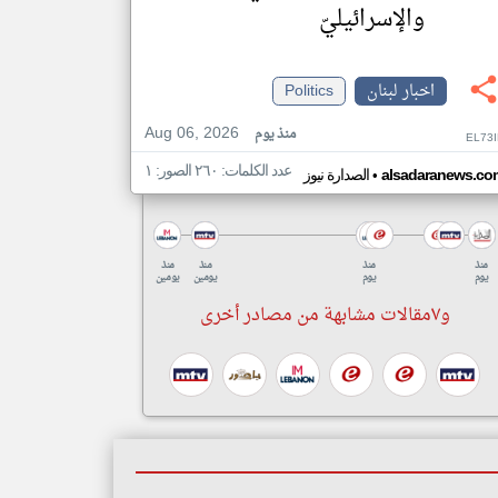
والإسرائيليّ
اخبار لبنان
Politics
Aug 06, 2026
منذ يوم
EL73
عدد الكلمات: ٢٦٠ الصور: ١
•
alsadaranews.co
الصدارة نيوز
منذ
منذ
منذ
منذ
يوم
يوم
يومين
يومين
و٧مقالات مشابهة من مصادر أخرى