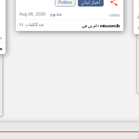
اخبار لبنان
Politics
Aug 06, 2026
منذ يوم
YZ88ID
عدد الكلمات: ٢٤
•
mtv.com.lb
ام تي في
IN
m