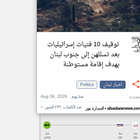
توقيف 10 فتيات إسرائيليات
بعد تسللهن إلى جنوب لبنان
بهدف إقامة مستوطنة
اخبار لبنان
Politics
Aug 06, 2026
منذ يوم
YC19P
عدد الكلمات: ٢٣٢ الصور: ١
•
alsadaranews.co
الصدارة نيوز
منذ
منذ
منذ
يوم
يوم
يومين