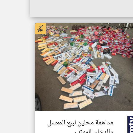
بار لبنان من ام تي في
مداهمة محلين لبيع المعسل
والدخان المهرّب