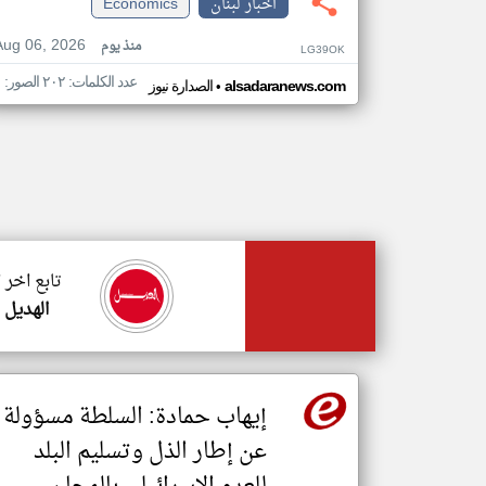
اخبار لبنان
Economics
Aug 06, 2026
منذ يوم
LG39OK
عدد الكلمات: ٢٠٢ الصور: ١
•
alsadaranews.com
الصدارة نيوز
تابع اخر 
الهديل
إيهاب حمادة: السلطة مسؤولة
عن إطار الذل وتسليم البلد