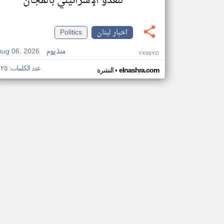
للعدو الإسرائيلي بالمجان
اخبار لبنان
Politics
Aug 06, 2026
منذ يوم
YX88YO
عدد الكلمات: ١٢٥
•
elnashra.com
النشرة