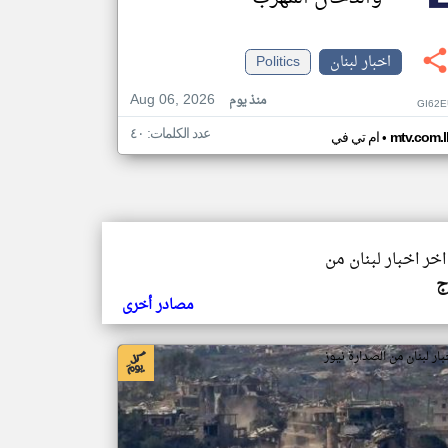
اخبار لبنان
Politics
Aug 06, 2026
منذ يوم
GI62E
عدد الكلمات: ٤٠
•
mtv.com.l
ام تي في
اخر اخبار لبنان من
ج
مصادر أخرى
بار لبنان من الصدارة نيوز