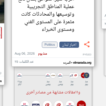
عملية المناطق التجريبية
وتوسيعها والمحادثات كانت
مثمرة على المستوى الفني
ومستوى الخبراء
اخبار لبنان
Politics
Aug 06, 2026
منذ يوم
PY52CI
عدد الكلمات: ٢٥
•
elmarada.org
المرده
Q
m
منذ
منذ
منذ
منذ
منذ ٣
يوم
يوم
يومين
يومين
أيام
و١١مقالات مشابهة من مصادر أخرى