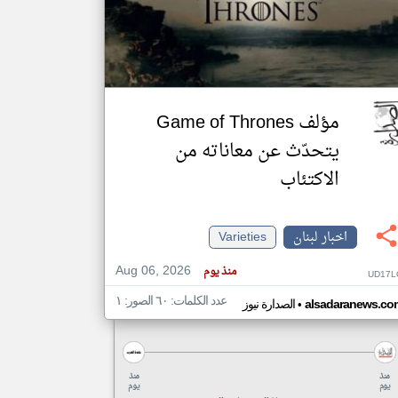
klyoum.com
تغيير الدولة
مصادر الأخبار من لبنان
اخبار لبنان على مدار الساعة
مؤلف Game of Thrones
أهم اخبار لبنان العاجلة والمباشرة
يتحدّث عن معاناته من
الاكتئاب
اخبار لبنان
Varieties
Aug 06, 2026
منذ يوم
UD17L
عدد الكلمات: ٦٠ الصور: ١
•
alsadaranews.co
الصدارة نيوز
منذ
منذ
يوم
يوم