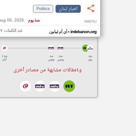
اخبار لبنان
Politics
Aug 06, 2026
منذ يوم
NW57KJ
تعبر
عدد الكلمات: ٢٧
•
المقالات
imlebanon.org
أي أم ليبانون
الموجوده
هنا عن
وجهة
نظر
كاتبيها.
منذ
منذ
منذ
منذ ٤
يوم
يومين
يومين
أيام
و٤مقالات مشابهة من مصادر أخرى