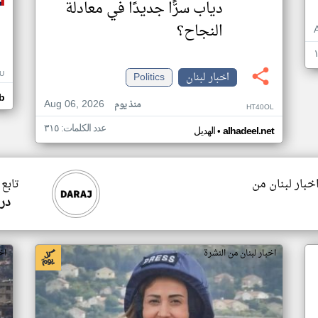
دياب سرًّا جديدًا في معادلة
النجاح؟
U
اخبار لبنان
Politics
b
Aug 06, 2026
منذ يوم
HT40OL
عدد الكلمات: ٣١٥
•
alhadeel.net
الهديل
اخبار لبنان من
تابع 
در
اخبار لبنان من النشرة
اخ