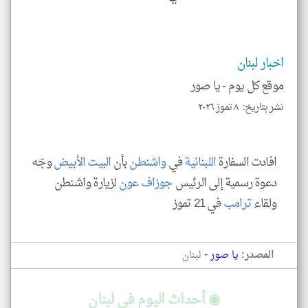
عن
وجه
نظر
كاتب
*
اخبار لبنان
جمي
المق
موقع كل يوم -
يا صور
تحم
إسم
الم
نشر بتاريخ: ٨ تموز ٢٠٢٦
و
العن
الا
للمق
افادت السفارة
اللبنانية
في
واشنطن
بأن
البيت الأبيض
وجّه
دعوة رسمية إلى الرئيس
جوزاف عون
لزيارة واشنطن
ولقاء
ترامب
في 21 تموز
klyoum.com
-
المصدر:
يا صور
لبنان
◉ أحداث اليوم في لبنان