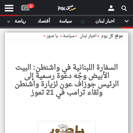
موقع
1
كل
يوم
◉
اخبار لبنان
سياسة
أقتصاد
رياضة
لا
×
ستا
موقع كل يوم
»
اخبار لبنان
»
سياسة
»
يا صور
»
أحد
ال
الصفحة الرئيسية
مقالات قمت
السفارة اللبنانية في واشنطن: البيت
أخر أخبار الوطن العربي
الأبيض وجّه دعوة رسمية إلى
مقالات قمت بزيارتها مؤخرا
الرئيس جوزاف عون لزيارة واشنطن
من نحن
إتصل بنا
ولقاء ترامب في 21 تموز
شروط الاستخدام
سياسة الخصوصية
الحقوق الفكرية
السفا
اللبنان
مصادر الأخبار
في
واشنط
أقترح اضافة مصدر
البيت
الأبي