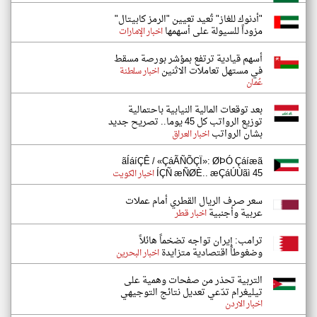
"أدنوك للغاز" تُعيد تعيين "الرمز كابيتال"
مزوداً للسيولة على أسهمها
اخبار الإمارات
أسهم قيادية ترتفع بمؤشر بورصة مسقط
في مستهل تعاملات الاثنين
اخبار سلطنة
عُمان
بعد توقعات المالية النيابية باحتمالية
توزيع الرواتب كل 45 يوما.. تصريح جديد
بشان الرواتب
اخبار العراق
ãÍáíÇÊ / «ÇáÃÑÕÇÏ»: ØÞÓ Çáíæã
ÍÇÑ æÑØÈ.. æÇáÚÙãì 45
اخبار الكويت
سعر صرف الريال القطري أمام عملات
عربية وأجنبية
اخبار قطر
ترامب: إيران تواجه تضخماً هائلاً
وضغوطاً اقتصادية متزايدة
اخبار البحرين
التربية تحذر من صفحات وهمية على
تيليغرام تدّعي تعديل نتائج التوجيهي
اخبار الاردن