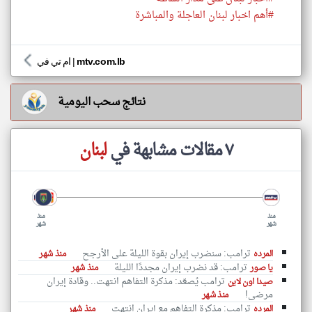
#أهم اخبار لبنان العاجلة والمباشرة
mtv.com.lb
|
ام تي في
نتائج سحب اليومية
٧ مقالات مشابهة في
لبنان
منذ
منذ
شهر
شهر
ترامب: سنضرب إيران بقوة الليلة على الأرجح
المرده
منذ شهر
ترامب: قد نضرب إيران مجددًا الليلة
يا صور
منذ شهر
ترامب يُصعّد: مذكرة التفاهم انتهت.. وقادة إيران
صيدا اون لاين
مرضى!
منذ شهر
ترامب: مذكرة التفاهم مع إيران انتهت
المرده
منذ شهر