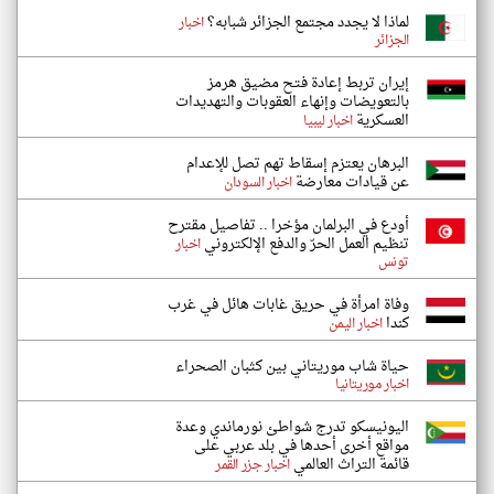
لماذا لا يجدد مجتمع الجزائر شبابه؟
اخبار
الجزائر
إيران تربط إعادة فتح مضيق هرمز
بالتعويضات وإنهاء العقوبات والتهديدات
العسكرية
اخبار ليبيا
البرهان يعتزم إسقاط تهم تصل للإعدام
عن قيادات معارضة
اخبار السودان
أودع في البرلمان مؤخرا .. تفاصيل مقترح
تنظيم العمل الحرّ والدفع الإلكتروني
اخبار
تونس
وفاة امرأة في حريق غابات هائل في غرب
كندا
اخبار اليمن
حياة شاب موريتاني بين كثبان الصحراء
اخبار موريتانيا
اليونيسكو تدرج شواطئ نورماندي وعدة
مواقع أخرى أحدها في بلد عربي على
قائمة التراث العالمي
اخبار جزر القمر