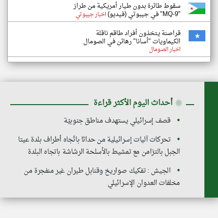
سقوط طائرة بدون طيار أمريكية من طراز
"MQ-9" في جيبوتي (فيديو)
اخبار جيبوتي
قراصنة يتخذون أفراد طاقم ناقلة
الكيماويات "أسانا" رهائن في الصومال
اخبار الصومال
◉
أحداث اليوم الأكثر قراءة
قصف إسرائيلي يستهدف مناطق جنوبيّة
تحركات آليات إسرائيلية من حداثا باتّجاه أطراف بلدة عيتا
الجبل بالتزامن مع تمشيط بالأسلحة الرشاشة باتجاه البلدة
الجيش : تفكيك صواريخ وقنابل طيران غير منفجرة من
مخلفات العدوان الإسرائيلي