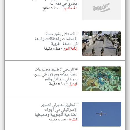
مصري في ذمة الله
-
نافذة العرب
منذ ٨ دقائق
#الاحتلال يشنّ حملة
اقتحامات واعتقالات واسعة
في الضفة الغربية
-
إذاعة النور
منذ ١١ دقيقة
#"الريجي": ضبط مصنوعات
تبغية مهرّبة ومزوّرة في عين
بورضاي وبدنايل والفر
-
الهديل
منذ ١١ دقيقة
#تحليق للطيران المسيّر
الإسرائيلي في أجواء
الضاحية الجنوبية ومحيطها
-
النشرة
منذ ١٤ دقيقة