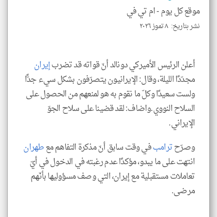
موقع كل يوم -
ام تي في
نشر بتاريخ: ٨ تموز ٢٠٢٦
klyoum.com
أعلن الرئيس الأميركي دونالد أنّ قواته قد تضرب
إيران
مجدّدًا الليلة، وقال: الإيرانيون يتصرّفون بشكل سيء جدًّا
ولست سعيدًا وكلّ ما نقوم به هو لمنعهم من الحصول على
السلاح النووي.واضاف: لقد قضينا على سلاح الجوّ
الإيراني.
وصرّح
ترامب
في وقت سابق أنّ مذكرة التفاهم مع
طهران
انتهت على ما يبدو، مؤكدًا عدم رغبته في الدخول في أيّ
تعاملات مستقبلية مع إيران، التي وصف مسؤوليها بأنّهم
مرضى.