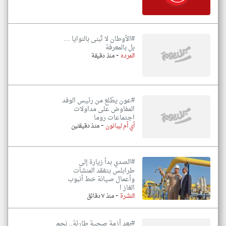
#الأوطان لا تُبنى بالنوايا …
بل بالمعرفة
-
المرده
منذ دقيقة
#عون يطّلع من رئيس الوفد
المفاوض على مداولات
اجتماعات روما
-
أي أم ليبانون
منذ دقيقتين
#الصدي بدأ زيارة إلى
طرابلس بتفقد المنشآت
وأعمال صيانة خط أنبوب
الغاز ا
-
النشرة
منذ ٧ دقائق
#بعد أزمة صحية طارئة.. نجم